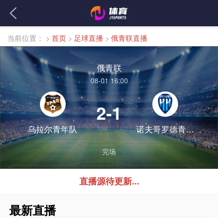
当前位置：
>
首页
>
足球直播
>
俄青联直播
俄青联
08-01 16:00
2-1
乌拉尔青年队
诺夫哥罗德青年队
完场
直播源待更新...
最新直播