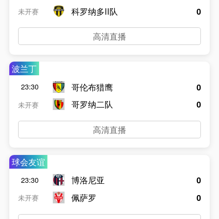
科罗纳多II队
0
未开赛
高清直播
波兰丁
哥伦布猎鹰
0
23:30
哥罗纳二队
0
未开赛
高清直播
球会友谊
博洛尼亚
0
23:30
佩萨罗
0
未开赛