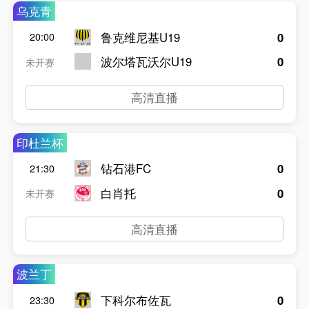
乌克青
鲁克维尼基U19
0
20:00
波尔塔瓦沃尔U19
0
未开赛
高清直播
印杜兰杯
钻石港FC
0
21:30
白肖托
0
未开赛
高清直播
波兰丁
下科尔布佐瓦
0
23:30