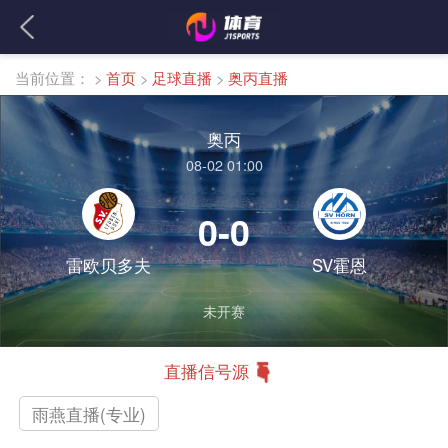
当前位置：
>
首页
>
足球直播
>
奥丙直播
奥丙
08-02 01:00
0-0
雷欧贝多夫
SV霍恩
未开赛
直播信号源
雨燕直播(专业)