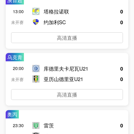
澳首超
塔格拉诺联
0
13:00
约加利SC
0
未开赛
高清直播
乌克青
库德里夫卡尼瓦U21
0
20:00
亚历山德里亚U21
0
未开赛
高清直播
奥丙
雷茨
0
23:30