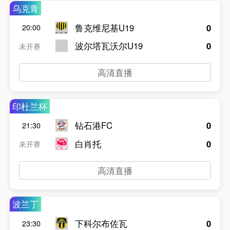
乌克青
鲁克维尼基U19
0
20:00
波尔塔瓦沃尔U19
0
未开赛
高清直播
印杜兰杯
钻石港FC
0
21:30
白肖托
0
未开赛
高清直播
波兰丁
下科尔布佐瓦
0
23:30