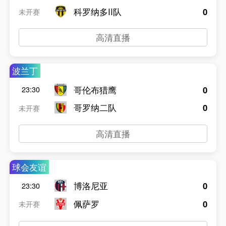
科罗纳多II队
0
未开赛
高清直播
波兰丁
哥伦布猎鹰
0
23:30
哥罗纳二队
0
未开赛
高清直播
球会友谊
博洛尼亚
0
23:30
佩萨罗
0
未开赛