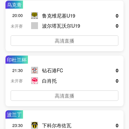
乌克青
鲁克维尼基U19
0
20:00
波尔塔瓦沃尔U19
0
未开赛
高清直播
印杜兰杯
钻石港FC
0
21:30
白肖托
0
未开赛
高清直播
波兰丁
下科尔布佐瓦
0
23:30