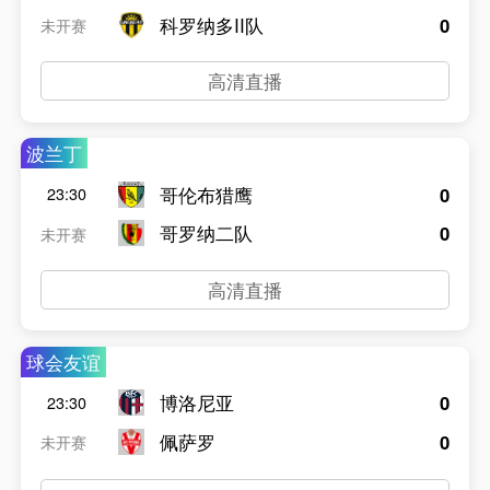
科罗纳多II队
0
未开赛
高清直播
波兰丁
哥伦布猎鹰
0
23:30
哥罗纳二队
0
未开赛
高清直播
球会友谊
博洛尼亚
0
23:30
佩萨罗
0
未开赛