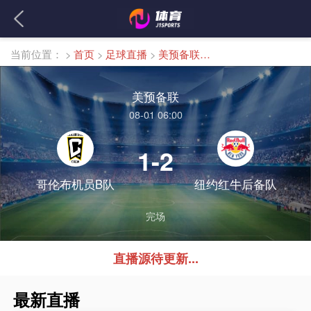
当前位置：
>
首页
>
足球直播
>
美预备联直播
美预备联
08-01 06:00
1-2
哥伦布机员B队
纽约红牛后备队
完场
直播源待更新...
最新直播