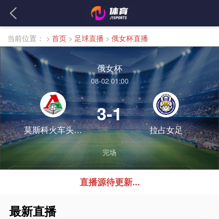
当前位置：
>
首页
>
足球直播
>
俄女杯直播
俄女杯
08-02 01:00
3-1
莫斯科火车头女足
拉占女足
完场
直播源待更新...
最新直播