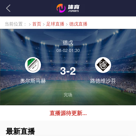
当前位置：
>
首页
>
足球直播
>
德戊直播
德戊
08-02 01:30
3-2
奥尔斯马赫
路德维沙芬
完场
直播源待更新...
最新直播