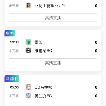
亚历山德里亚U21
0
未开赛
高清直播
奥丙
雷茨
0
23:30
维也纳SC
0
未开赛
高清直播
洪都甲
CD马拉松
0
05:00
奥兰乔FC
0
未开赛