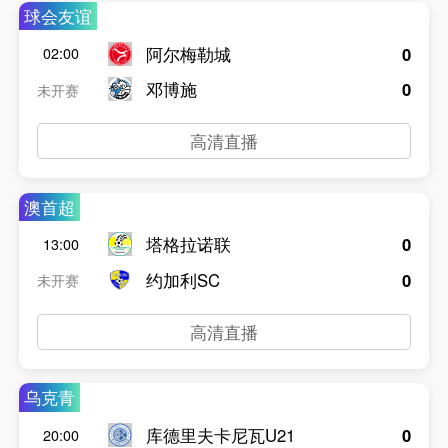
球会友谊
阿尔梅勒城
0
02:00
邓博施
0
未开赛
高清直播
澳首超
塔格拉诺联
0
13:00
约加利SC
0
未开赛
高清直播
乌克青
库德里夫卡尼瓦U21
0
20:00