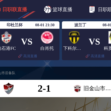
B1
日职乙
日职联
日职联FC东京
日
日职联直播
篮球直播
日职
日职联广岛三箭
日职联横滨水手
日职
印杜兰杯
08-01 21:30
波兰丁
08-0
VS
VS
钻石港FC
白肖托
下科尔布佐瓦
高清直播
高清直播
山市后备队
2-1
旧金山市后备队