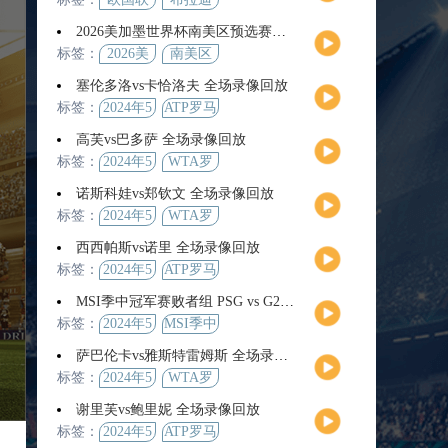
2026美加墨世界杯南美区预选赛第9轮全场集锦
标签：
2026美
南美区
加墨世
预选赛
塞伦多洛vs卡恰洛夫 全场录像回放
界杯
标签：
2024年5
ATP罗马
月13日
大师赛
高芙vs巴多萨 全场录像回放
男单第3
标签：
2024年5
WTA罗
轮
月14日
马公开
诺斯科娃vs郑钦文 全场录像回放
赛女单
标签：
2024年5
WTA罗
第4轮
月12日
马大师
西西帕斯vs诺里 全场录像回放
赛女单
标签：
2024年5
ATP罗马
第3轮
月14日
大师赛
MSI季中冠军赛败者组 PSG vs G2 全场录像回放
男单第3
标签：
2024年5
MSI季中
轮
月12日
冠军赛
萨巴伦卡vs雅斯特雷姆斯 全场录像回放
败者组
标签：
2024年5
WTA罗
月13日
马大师
谢里芙vs鲍里妮 全场录像回放
赛女单
标签：
2024年5
ATP罗马
第3轮