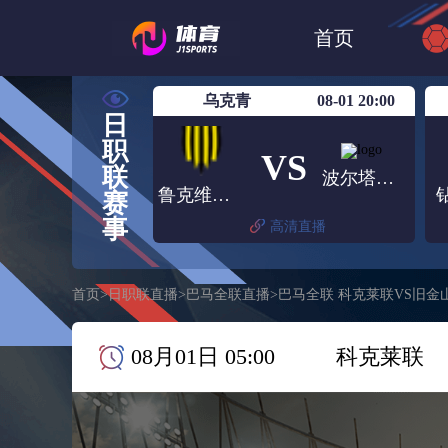
世界杯
日篮
首页
日职联大阪钢巴
乌克青
08-01 20:00
日
职
VS
联
波尔塔瓦沃尔U19
鲁克维尼基U19
赛
事
高清直播
首页
>
日职联直播
>
巴马全联直播
>
巴马全联 科克莱联VS旧金
08月01日 05:00
科克莱联