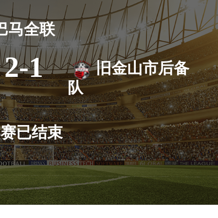
巴马全联
2-1
旧金山市后备
队
比赛已结束