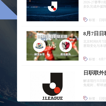
2026‑27赛
多队完成外援
标签 :
日职
广岛三箭
8月7日
北京时间8月7
赛期变化与本
标签 :
8月
日职联前
日职联外
解读现行J1日
免规则，帮球
标签 :
日职
J联赛提携