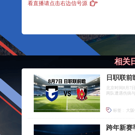
看直播请点击右边信号源
相关
北京时间8月7
两队遭遇伤病
标签 :
大阪
浦和红钻
跨年新赛