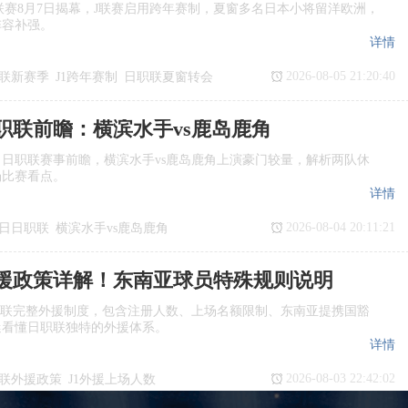
季J1联赛8月7日揭幕，J联赛启用跨年赛制，夏窗多名日本小将留洋欧洲，
阵容补强。
详情
2026-08-05 21:20:40
联新赛季
J1跨年赛制
日职联夏窗转会
日职联前瞻：横滨水手vs鹿岛鹿角
日日职联赛事前瞻，横滨水手vs鹿岛鹿角上演豪门较量，解析两队休
场比赛看点。
详情
2026-08-04 20:11:21
7日日职联
横滨水手vs鹿岛鹿角
瞻
日职联
援政策详解！东南亚球员特殊规则说明
职联完整外援制度，包含注册人数、上场名额限制、东南亚提携国豁
迷看懂日职联独特的外援体系。
详情
2026-08-03 22:42:02
联外援政策
J1外援上场人数
国球员
日职联亚外规则