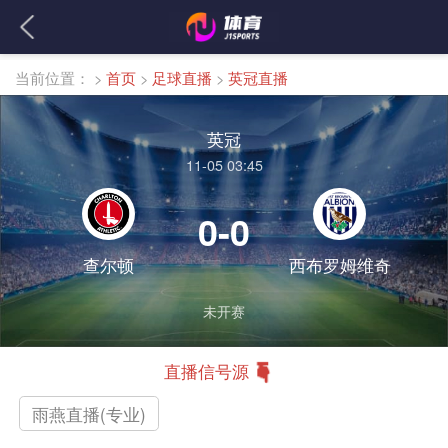
当前位置：
>
首页
>
足球直播
>
英冠直播
英冠
11-05 03:45
0-0
查尔顿
西布罗姆维奇
未开赛
直播信号源
雨燕直播(专业)