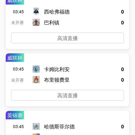
威联杯
西哈弗福德
0
03:45
巴利镇
0
未开赛
高清直播
威联杯
卡姆比利安
0
03:45
布里顿费里
0
未开赛
高清直播
英锦赛
哈德斯菲尔德
0
03:45