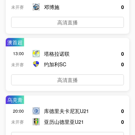
邓博施
0
未开赛
高清直播
澳首超
塔格拉诺联
0
13:00
约加利SC
0
未开赛
高清直播
乌克青
库德里夫卡尼瓦U21
0
20:00
亚历山德里亚U21
0
未开赛