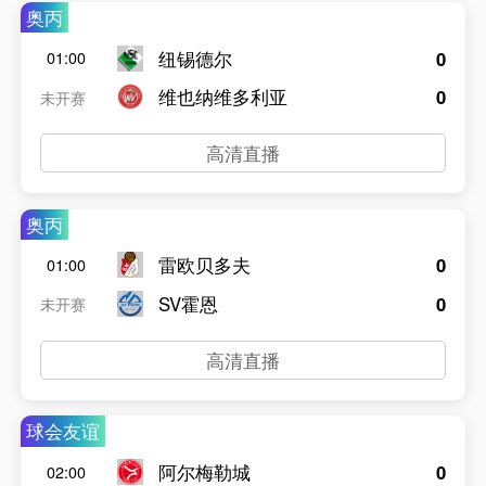
奥丙
纽锡德尔
0
01:00
维也纳维多利亚
0
未开赛
高清直播
奥丙
雷欧贝多夫
0
01:00
SV霍恩
0
未开赛
高清直播
球会友谊
阿尔梅勒城
0
02:00