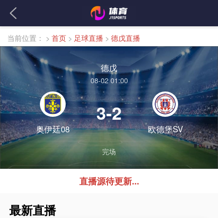
当前位置：
>
首页
>
足球直播
>
德戊直播
德戊
08-02 01:00
3-2
奥伊廷08
欧德堡SV
完场
直播源待更新...
最新直播