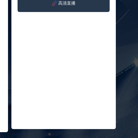
赛女单
高清直播
标签：
2024年5
ATP罗马
第3轮
月12日
大师赛
兹维列夫vs达德尔里 全场录像回放
男单第1
标签：
2024年5
ATP罗马
轮
月13日
大师赛
阿纳尔迪vs贾里 全场录像回放
男单第3
标签：
2024年5
ATP罗马
轮
月12日
大师赛
高芙vs克里斯蒂安 全场录像回放
男单第2
标签：
2024年5
WTA罗
轮
月12日
马大师
托尔莫vs奥斯塔彭科 全场录像回放
赛女单
标签：
2024年5
WTA罗
第3轮
月13日
马大师
斯诺克元老斯诺克世锦赛半决赛 伊戈尔-费格雷多vs德拉戈 全场录像回放
赛女单
标签：
2024年5
斯诺克
第3轮
月12日
元老斯
穆纳尔vs诺里 全场录像回放
诺克世
标签：
2024年5
ATP罗马
锦赛半
月12日
大师赛
决赛
MSI季中冠军赛胜者组 BLG vs T1 全场录像回放
男单第2
标签：
2024年5
MSI季中
轮
月12日
冠军赛
KPL春季赛季后赛败者组决赛 重庆狼队 vs 苏州KSG 全场录像回放
胜者组