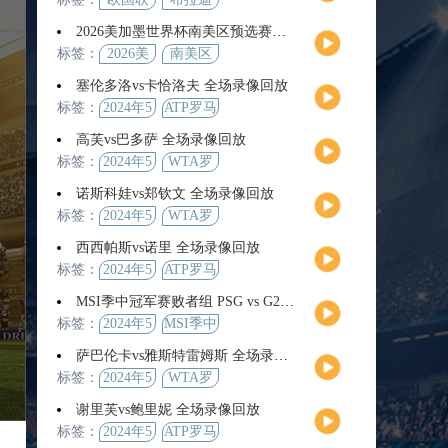
2026美加墨世界杯南美区预选赛第9轮全场集锦
标签：
2026美
南美区
加墨世
预选赛
塞伦多洛vs卡恰洛夫 全场录像回放
界杯
标签：
2024年5
ATP罗马
月13日
大师赛
高芙vs巴多萨 全场录像回放
男单第3
标签：
2024年5
WTA罗
轮
月14日
马公开
诺斯科娃vs郑钦文 全场录像回放
赛女单
标签：
2024年5
WTA罗
第4轮
月12日
马大师
西西帕斯vs诺里 全场录像回放
赛女单
标签：
2024年5
ATP罗马
第3轮
月14日
大师赛
MSI季中冠军赛败者组 PSG vs G2 全场录像回放
男单第3
标签：
2024年5
MSI季中
轮
月12日
冠军赛
萨巴伦卡vs雅斯特雷姆斯 全场录像回放
败者组
标签：
2024年5
WTA罗
月13日
马大师
谢里芙vs鲍里妮 全场录像回放
赛女单
标签：
2024年5
ATP罗马
第3轮