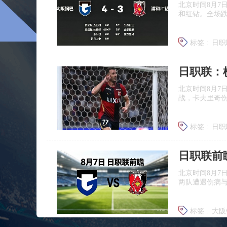
北京时间8月7
和红钻。全场
标签 :
日职
北京时间8月7
战，卡夫里奇伤
标签 :
日职
北京时间8月7
两队遭遇伤病
标签 :
大阪
浦和红钻