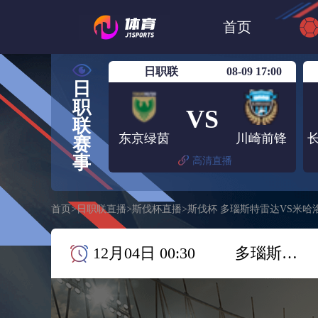
世界杯
日篮
首页
日职联大阪钢巴
日职联
08-09 17:00
日
职
VS
联
东京绿茵
川崎前锋
赛
事
高清直播
首页
>
日职联直播
>
斯伐杯直播
>
斯伐杯 多瑙斯特雷达VS米哈
12月04日 00:30
多瑙斯特雷达