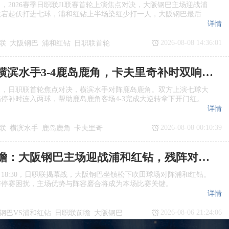
日，2026赛季日职联J1联赛首轮上演焦点对决，大阪钢巴主场迎战浦
跌宕起伏打进七球，浦和红钻上半场染红少打一人，大阪钢巴最后
详情
2026-08-08 14:36:01
联
大阪钢巴
浦和红钻
日职联首轮
日职联：横滨水手3‑4鹿岛鹿角，卡夫里奇补时双响上演逆转绝杀
日，日职联首轮焦点对决，横滨水手对阵鹿岛鹿角。双方上演七球大
停补时连入两球，帮助鹿岛鹿角客场4‑3完成大逆转拿下开门红。
详情
2026-08-08 00:10:39
联
横滨水手
鹿岛鹿角
卡夫里奇
日职联前瞻：大阪钢巴主场迎战浦和红钻，残阵对决看点十足
日18:30，日职联揭幕战，大阪钢巴坐镇松下吹田球场对阵浦和红钻。
与停赛困扰，主场优势与阵容磨合将成为本场比赛关键。
详情
2026-08-06 21:24:06
钢巴VS浦和红钻
日职联前瞻
大阪钢巴