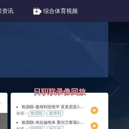
职联川崎前锋
日职联浦和红钻
联资讯
综合体育视频
联鹿岛鹿角
日职联录像回放
采
欧国联-曼维利安绝平 亚美尼亚2-2法罗群岛
标签：
欧国联
曼维利
安
欧国联-布拉迪绝杀 爱尔兰客场2-1逆转芬兰
标签：
欧国联
布拉迪