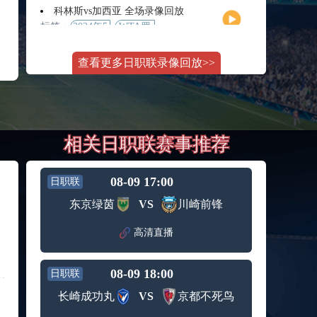
月11日
大师赛
科林斯vs加西亚 全场录像回放
女单第2
标签：
2024年5
WTA罗
轮
月13日
马大师
斯维托丽娜vs萨巴伦卡 全场录像回放
赛女单
查看更多日职联录像回放>>
标签：
2024年5
WTA罗
第3轮
月14日
马公开
纳波利塔诺vs贾里 全场录像回放
赛女单
标签：
2024年5
ATP罗马
第4轮
月14日
大师赛
郑钦文vs诺斯科娃 全场录像回放
男单第3
相关日职联赛事推荐
标签：
2024年5
WTA1000
轮
月11日
罗马大
WTT沙特大满贯女单半决赛 陈梦vs早田希娜 全场录像回放
师赛第3
标签：
2024年5
WTT沙
轮
08-09 17:00
日职联
月11日
特大满
蒙泰罗vs凯茨曼诺维奇 全场录像回放
东京绿茵
VS
川崎前锋
贯女单
标签：
2024年5
ATP罗马
半决赛
月13日
大师赛
高清直播
纳尔迪vs鲁内 全场录像回放
男单第3
标签：
2024年5
ATP罗马
轮
月12日
大师赛
08-09 18:00
日职联
萨卡里vs加里宁娜 全场录像回放
男单第2
标签：
2024年5
WTA罗
轮
长崎成功丸
VS
京都不死鸟
月13日
马大师
吉隆vs卢布列夫 全场录像回放