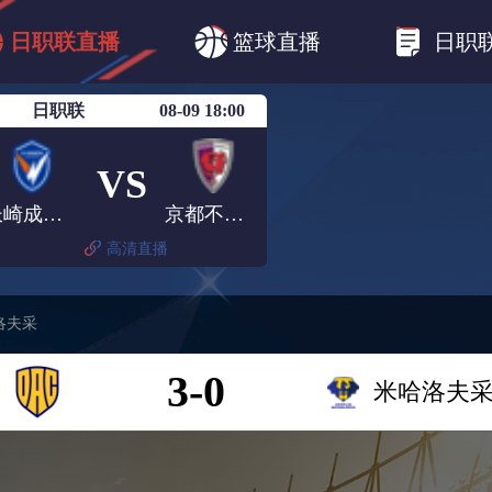
B1
日职乙
日职联
日职联FC东京
日
日职联直播
篮球直播
日职
日职联广岛三箭
日职联横滨水手
日职
日职联
08-09 18:00
VS
长崎成功丸
京都不死鸟
高清直播
洛夫采
3-0
米哈洛夫