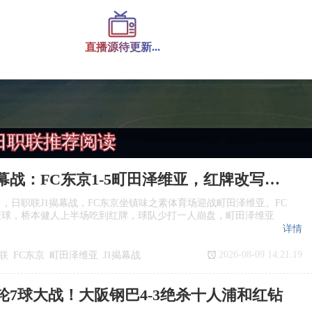
直播源待更新...
日职联推荐阅读
日职联揭幕战：FC东京1‑5町田泽维亚，红牌改写战局
日，日职联J1揭幕战，FC东京坐镇味之素体育场迎战町田泽维亚。FC
进球，桥本健人上半场吃到红牌，球队少打一人崩盘，町田泽维亚
详情
2026-08-09 14:21:19
联
FC东京
町田泽维亚
J1揭幕战
轮7球大战！大阪钢巴4‑3绝杀十人浦和红钻