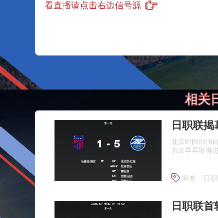
看直播请点击右边信号源
相关
北京时间8月8
东京早早取得
标签 :
日职
日职联首