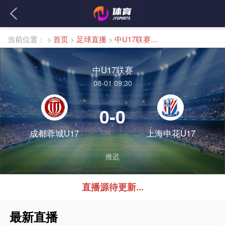
当前位置：
>
首页
>
足球直播
>
中U17联赛直播
中U17联赛
08-01 09:30
0-0
成都蓉城U17
上海申花U17
推迟
直播源待更新...
最新直播