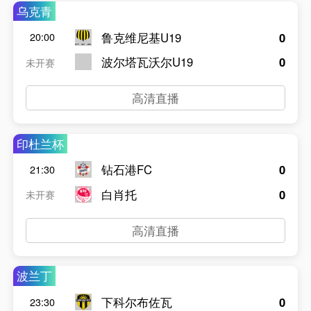
乌克青
鲁克维尼基U19
0
20:00
波尔塔瓦沃尔U19
0
未开赛
高清直播
印杜兰杯
钻石港FC
0
21:30
白肖托
0
未开赛
高清直播
波兰丁
下科尔布佐瓦
0
23:30