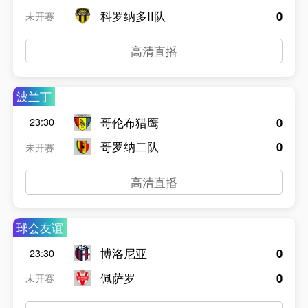
科罗纳多II队
0
未开赛
高清直播
波兰丁
哥伦布猎鹰
0
23:30
哥罗纳二队
0
未开赛
高清直播
球会友谊
博洛尼亚
0
23:30
佩萨罗
0
未开赛