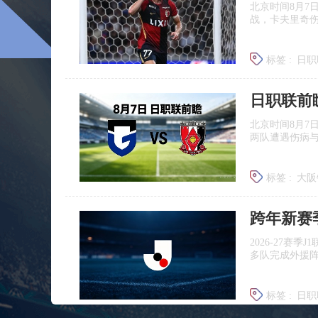
北京时间8月7
战，卡夫里奇伤
标签 :
日职
北京时间8月7
两队遭遇伤病
标签 :
大阪
浦和红钻
跨年新赛
2026‑27赛
多队完成外援
标签 :
日职
广岛三箭