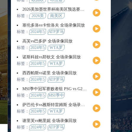
2026美加墨世界杯南美区预选赛第9轮全场集锦
标签：
2026美
南美区
加墨世
预选赛
塞伦多洛vs卡恰洛夫 全场录像回放
界杯
标签：
2024年5
ATP罗马
月13日
大师赛
高芙vs巴多萨 全场录像回放
男单第3
标签：
2024年5
WTA罗
轮
月14日
马公开
诺斯科娃vs郑钦文 全场录像回放
赛女单
标签：
2024年5
WTA罗
第4轮
月12日
马大师
西西帕斯vs诺里 全场录像回放
赛女单
标签：
2024年5
ATP罗马
第3轮
月14日
大师赛
MSI季中冠军赛败者组 PSG vs G2 全场录像回放
男单第3
标签：
2024年5
MSI季中
轮
月12日
冠军赛
萨巴伦卡vs雅斯特雷姆斯 全场录像回放
败者组
标签：
2024年5
WTA罗
月13日
马大师
谢里芙vs鲍里妮 全场录像回放
赛女单
标签：
2024年5
ATP罗马
第3轮