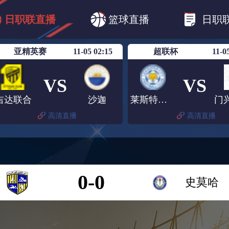
B1
日职乙
日职联
日职联FC东京
日
日职联直播
篮球直播
日职
日职联广岛三箭
日职联横滨水手
日职
亚精英赛
11-05 02:15
超联杯
11-0
VS
VS
吉达联合
沙迦
莱斯特城U21
高清直播
高清直播
0-0
史莫哈