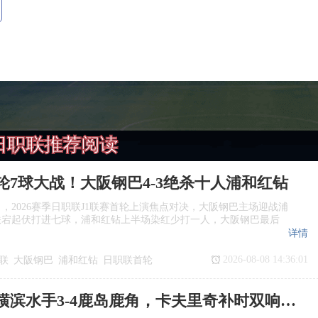
日职联推荐阅读
轮7球大战！大阪钢巴4‑3绝杀十人浦和红钻
日，2026赛季日职联J1联赛首轮上演焦点对决，大阪钢巴主场迎战浦
跌宕起伏打进七球，浦和红钻上半场染红少打一人，大阪钢巴最后
详情
2026-08-08 14:36:01
联
大阪钢巴
浦和红钻
日职联首轮
日职联：横滨水手3‑4鹿岛鹿角，卡夫里奇补时双响上演逆转绝杀