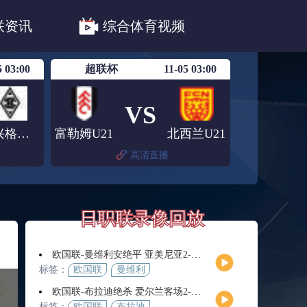
职联川崎前锋
日职联浦和红钻
联资讯
综合体育视频
联鹿岛鹿角
5 03:00
超联杯
11-05 03:00
VS
门兴格拉德巴赫青年队
富勒姆U21
北西兰U21
高清直播
日职联录像回放
欧国联-曼维利安绝平 亚美尼亚2-2法罗群岛
标签：
欧国联
曼维利
安
欧国联-布拉迪绝杀 爱尔兰客场2-1逆转芬兰
标签：
欧国联
布拉迪