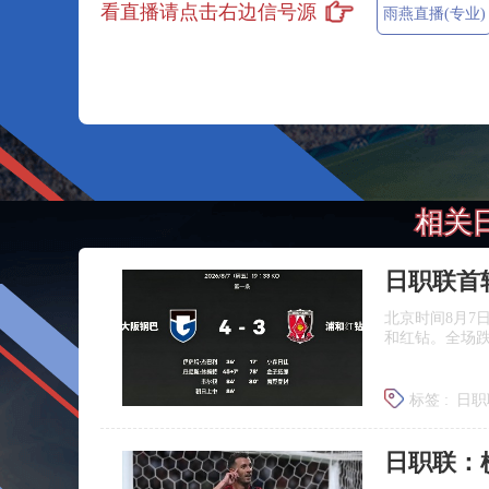
看直播请点击右边信号源
雨燕直播(专业)
相关
日职联首
北京时间8月7
和红钻。全场
标签 :
日职