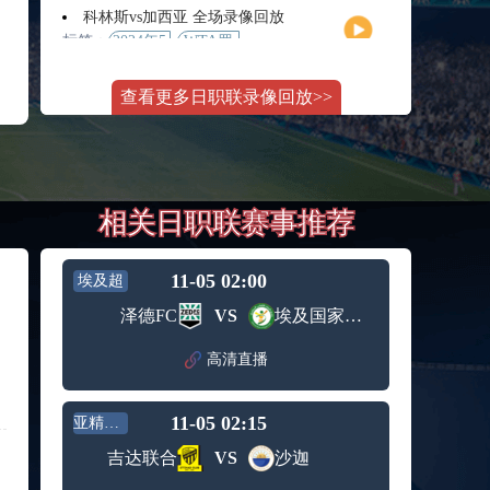
月11日
大师赛
科林斯vs加西亚 全场录像回放
女单第2
标签：
2024年5
WTA罗
轮
月13日
马大师
斯维托丽娜vs萨巴伦卡 全场录像回放
赛女单
查看更多日职联录像回放>>
标签：
2024年5
WTA罗
第3轮
月14日
马公开
纳波利塔诺vs贾里 全场录像回放
赛女单
标签：
2024年5
ATP罗马
第4轮
月14日
大师赛
郑钦文vs诺斯科娃 全场录像回放
男单第3
相关日职联赛事推荐
标签：
2024年5
WTA1000
轮
月11日
罗马大
WTT沙特大满贯女单半决赛 陈梦vs早田希娜 全场录像回放
师赛第3
标签：
2024年5
WTT沙
轮
11-05 02:00
埃及超
月11日
特大满
蒙泰罗vs凯茨曼诺维奇 全场录像回放
泽德FC
VS
埃及国家银行
贯女单
标签：
2024年5
ATP罗马
半决赛
月13日
大师赛
高清直播
纳尔迪vs鲁内 全场录像回放
男单第3
标签：
2024年5
ATP罗马
轮
月12日
大师赛
11-05 02:15
亚精英赛
萨卡里vs加里宁娜 全场录像回放
男单第2
标签：
2024年5
WTA罗
轮
吉达联合
VS
沙迦
月13日
马大师
吉隆vs卢布列夫 全场录像回放