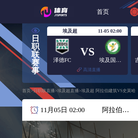
世界杯
日篮
首页
日职联大阪钢巴
埃及超
11-05 02:00
日
职
VS
联
泽德FC
埃及国家银行
赛
事
高清直播
首页
>
日职联直播
>
埃及超直播
>
埃及超 阿拉伯建筑VS史莫哈
11月05日 02:00
阿拉伯建筑