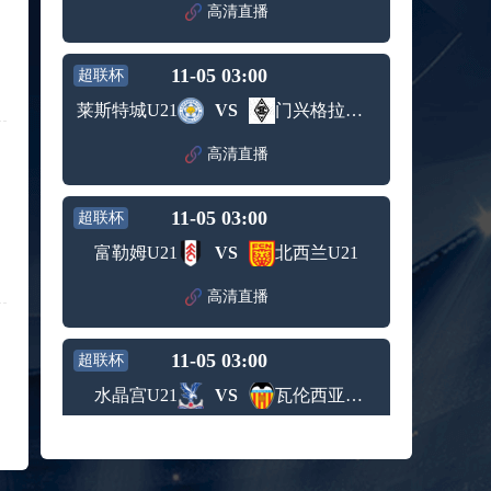
赛女单
高清直播
标签：
2024年5
ATP罗马
第3轮
月12日
大师赛
兹维列夫vs达德尔里 全场录像回放
男单第1
11-05 03:00
超联杯
标签：
2024年5
ATP罗马
轮
月13日
大师赛
莱斯特城U21
VS
门兴格拉德巴赫青年队
阿纳尔迪vs贾里 全场录像回放
男单第3
标签：
2024年5
ATP罗马
轮
高清直播
月12日
大师赛
高芙vs克里斯蒂安 全场录像回放
男单第2
标签：
2024年5
WTA罗
轮
11-05 03:00
超联杯
月12日
马大师
托尔莫vs奥斯塔彭科 全场录像回放
赛女单
富勒姆U21
VS
北西兰U21
标签：
2024年5
WTA罗
第3轮
月13日
马大师
斯诺克元老斯诺克世锦赛半决赛 伊戈尔-费格雷多vs德拉戈 全场录像回放
高清直播
赛女单
标签：
2024年5
斯诺克
第3轮
月12日
元老斯
穆纳尔vs诺里 全场录像回放
11-05 03:00
诺克世
超联杯
标签：
2024年5
ATP罗马
锦赛半
水晶宫U21
VS
瓦伦西亚梅斯塔利亚
月12日
大师赛
决赛
MSI季中冠军赛胜者组 BLG vs T1 全场录像回放
男单第2
标签：
2024年5
MSI季中
轮
高清直播
月12日
冠军赛
KPL春季赛季后赛败者组决赛 重庆狼队 vs 苏州KSG 全场录像回放
胜者组