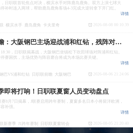
日，日职联首轮焦点对决，横滨水手对阵鹿岛鹿角。双方上演七球大
停补时连入两球，帮助鹿岛鹿角客场4‑3完成大逆转拿下开门红。
详情
2026-08-08 00:10:39
联
横滨水手
鹿岛鹿角
卡夫里奇
日职联前瞻：大阪钢巴主场迎战浦和红钻，残阵对决看点十足
日18:30，日职联揭幕战，大阪钢巴坐镇松下吹田球场对阵浦和红钻。
与停赛困扰，主场优势与阵容磨合将成为本场比赛关键。
详情
2026-08-06 21:24:06
钢巴VS浦和红钻
日职联前瞻
大阪钢巴
季即将打响！日职联夏窗人员变动盘点
季J1联赛8月7日揭幕，J联赛启用跨年赛制，夏窗多名日本小将留洋欧洲，
阵容补强。
详情
2026-08-05 21:20:40
联新赛季
J1跨年赛制
日职联夏窗转会