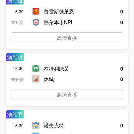
澳维超
普雷斯顿莱恩
0
18:30
墨尔本市NPL
0
未开赛
高清直播
澳维超
本特利绿茵
0
18:30
休城
0
未开赛
高清直播
澳维甲
诺夫克特
0
18:30