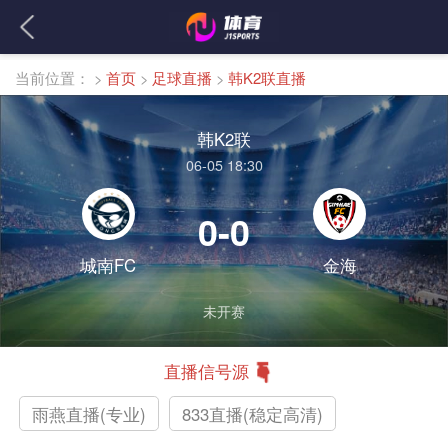
当前位置：
>
首页
>
足球直播
>
韩K2联直播
韩K2联
06-05 18:30
0-0
城南FC
金海
未开赛
直播信号源
雨燕直播(专业)
833直播(稳定高清)