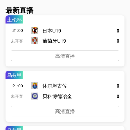
最新直播
土伦杯
日本U19
0
21:00
葡萄牙U19
0
未开赛
高清直播
乌兹甲
休尔坦古佐
0
21:00
贝科博德冶金
0
未开赛
高清直播