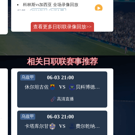
月11日
大师赛
科林斯vs加西亚 全场录像回放
女单第2
标签：
2024年5
WTA罗
轮
月13日
马大师
斯维托丽娜vs萨巴伦卡 全场录像回放
赛女单
查看更多日职联录像回放>>
标签：
2024年5
WTA罗
第3轮
月14日
马公开
纳波利塔诺vs贾里 全场录像回放
赛女单
标签：
2024年5
ATP罗马
第4轮
月14日
大师赛
郑钦文vs诺斯科娃 全场录像回放
男单第3
相关日职联赛事推荐
标签：
2024年5
WTA1000
轮
月11日
罗马大
WTT沙特大满贯女单半决赛 陈梦vs早田希娜 全场录像回放
师赛第3
标签：
2024年5
WTT沙
轮
06-03 21:00
乌兹甲
月11日
特大满
蒙泰罗vs凯茨曼诺维奇 全场录像回放
休尔坦古佐
VS
贝科博德冶金
贯女单
标签：
2024年5
ATP罗马
半决赛
月13日
大师赛
高清直播
纳尔迪vs鲁内 全场录像回放
男单第3
标签：
2024年5
ATP罗马
轮
月12日
大师赛
06-03 21:00
乌兹甲
萨卡里vs加里宁娜 全场录像回放
男单第2
标签：
2024年5
WTA罗
轮
卡塔库尔甘
VS
费尔乾纳大学
月13日
马大师
吉隆vs卢布列夫 全场录像回放