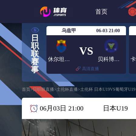
世界杯
日篮
首页
日职联大阪钢巴
乌兹甲
06-03 21:00
日
职
VS
联
休尔坦古佐
贝科博德冶金
赛
事
高清直播
首页
>
日职联直播
>
土伦杯直播
>
土伦杯 日本U19VS葡萄牙U19
06月03日 21:00
日本U19