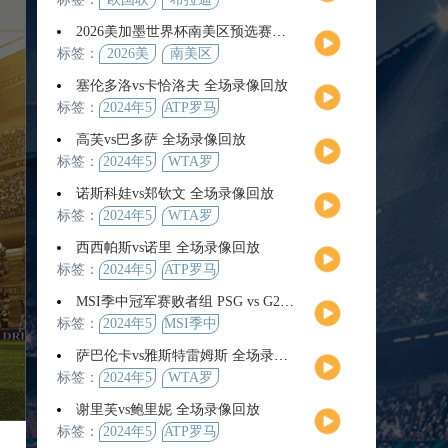
2026美加墨世界杯南美区预选赛第9轮全场集锦
标签：
2026美
南美区
加墨世
预选赛
塞伦多洛vs卡恰洛夫 全场录像回放
界杯
标签：
2024年5
ATP罗马
月13日
大师赛
高芙vs巴多萨 全场录像回放
男单第3
标签：
2024年5
WTA罗
轮
月14日
马公开
诺斯科娃vs郑钦文 全场录像回放
赛女单
标签：
2024年5
WTA罗
第4轮
月12日
马大师
西西帕斯vs诺里 全场录像回放
赛女单
标签：
2024年5
ATP罗马
第3轮
月14日
大师赛
MSI季中冠军赛败者组 PSG vs G2 全场录像回放
男单第3
标签：
2024年5
MSI季中
轮
月12日
冠军赛
萨巴伦卡vs雅斯特雷姆斯 全场录像回放
败者组
标签：
2024年5
WTA罗
月13日
马大师
谢里芙vs鲍里妮 全场录像回放
赛女单
标签：
2024年5
ATP罗马
第3轮