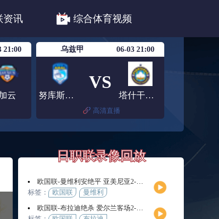
职联川崎前锋
日职联浦和红钻
联资讯
综合体育视频
联鹿岛鹿角
3 21:00
乌兹甲
06-03 21:00
VS
加云
努库斯咸海
塔什干棉农B队
高清直播
日职联录像回放
欧国联-曼维利安绝平 亚美尼亚2-2法罗群岛
标签：
欧国联
曼维利
安
欧国联-布拉迪绝杀 爱尔兰客场2-1逆转芬兰
标签：
欧国联
布拉迪