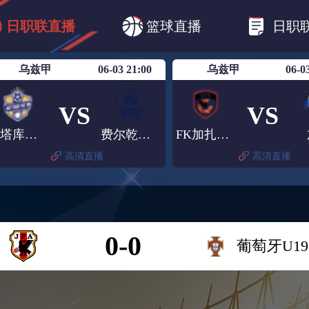
B1
日职乙
日职联
日职联FC东京
日
日职联直播
篮球直播
日职
日职联广岛三箭
日职联横滨水手
日职
乌兹甲
06-03 21:00
乌兹甲
06-0
VS
VS
卡塔库尔甘
费尔乾纳大学
FK加扎尔肯特
高清直播
高清直播
0-0
葡萄牙U19