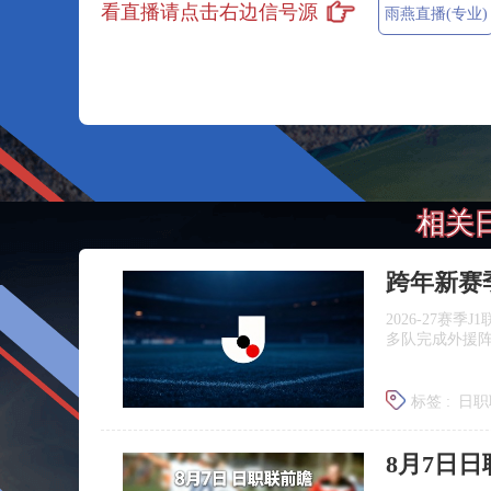
看直播请点击右边信号源
雨燕直播(专业)
相关
跨年新赛
2026‑27赛
多队完成外援
标签 :
日职
广岛三箭
8月7日