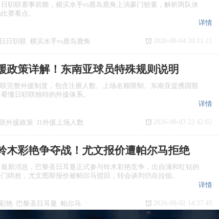
日日职联赛事前瞻，横滨水手vs鹿岛鹿角上演豪门较量，解析两队休
场比赛看点。
详情
2026-08-04 20:11:21
7日日职联
横滨水手vs鹿岛鹿角
瞻
日职联
援政策详解！东南亚球员特殊规则说明
职联完整外援制度，包含注册人数、上场名额限制、东南亚提携国豁
迷看懂日职联独特的外援体系。
详情
2026-08-03 22:42:02
联外援政策
J1外援上场人数
国球员
日职联亚外规则
铃木彩艳争夺战！尤文报价遭帕尔马拒绝
诺最新消息，巴黎圣日耳曼正式参与铃木彩艳竞争，出自浦和红钻的
豪门哄抢，尤文图斯报价被帕尔马驳回，转会谈判仍在拉锯。
详情
2026-08-02 14:27:45
彩艳
巴黎圣日耳曼
帕尔马
转会