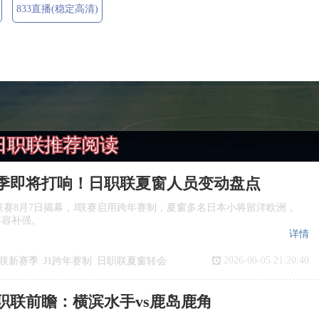
833直播(稳定高清)
日职联推荐阅读
季即将打响！日职联夏窗人员变动盘点
季J1联赛8月7日揭幕，J联赛启用跨年赛制，夏窗多名日本小将留洋欧洲，
阵容补强。
详情
2026-08-05 21:20:40
联新赛季
J1跨年赛制
日职联夏窗转会
日职联前瞻：横滨水手vs鹿岛鹿角