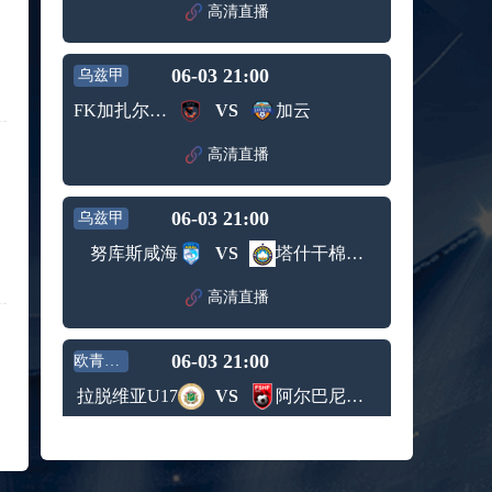
赛女单
高清直播
标签：
2024年5
ATP罗马
第3轮
月12日
大师赛
兹维列夫vs达德尔里 全场录像回放
男单第1
06-03 21:00
乌兹甲
标签：
2024年5
ATP罗马
轮
月13日
大师赛
FK加扎尔肯特
VS
加云
阿纳尔迪vs贾里 全场录像回放
男单第3
标签：
2024年5
ATP罗马
轮
高清直播
月12日
大师赛
高芙vs克里斯蒂安 全场录像回放
男单第2
标签：
2024年5
WTA罗
轮
06-03 21:00
乌兹甲
月12日
马大师
托尔莫vs奥斯塔彭科 全场录像回放
赛女单
努库斯咸海
VS
塔什干棉农B队
标签：
2024年5
WTA罗
第3轮
月13日
马大师
斯诺克元老斯诺克世锦赛半决赛 伊戈尔-费格雷多vs德拉戈 全场录像回放
高清直播
赛女单
标签：
2024年5
斯诺克
第3轮
月12日
元老斯
穆纳尔vs诺里 全场录像回放
06-03 21:00
诺克世
欧青U17
标签：
2024年5
ATP罗马
锦赛半
拉脱维亚U17
VS
阿尔巴尼亚U17
月12日
大师赛
决赛
MSI季中冠军赛胜者组 BLG vs T1 全场录像回放
男单第2
标签：
2024年5
MSI季中
轮
高清直播
月12日
冠军赛
KPL春季赛季后赛败者组决赛 重庆狼队 vs 苏州KSG 全场录像回放
胜者组