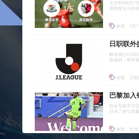
北京时间8月7
赛期变化与本
标签 :
8月
日职联前
日职联外
解读现行J1日
免规则，帮球
标签 :
日职
J联赛提携
巴黎加入
转会专家罗马
日本门将引发
标签 :
铃木
铃木彩艳