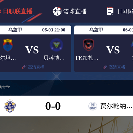
B1
日职乙
日职联
日职联FC东京
日
日职联直播
篮球直播
日职
日职联广岛三箭
日职联横滨水手
日职
乌兹甲
06-03 21:00
乌兹甲
06-0
VS
VS
休尔坦古佐
贝科博德冶金
FK加扎尔肯特
高清直播
高清直播
纳大学
0-0
费尔乾纳大学