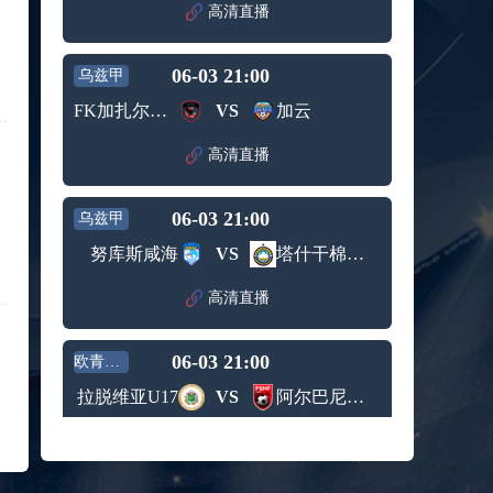
赛女单
高清直播
标签：
2024年5
ATP罗马
第3轮
月12日
大师赛
兹维列夫vs达德尔里 全场录像回放
男单第1
06-03 21:00
乌兹甲
标签：
2024年5
ATP罗马
轮
月13日
大师赛
FK加扎尔肯特
VS
加云
阿纳尔迪vs贾里 全场录像回放
男单第3
标签：
2024年5
ATP罗马
轮
高清直播
月12日
大师赛
高芙vs克里斯蒂安 全场录像回放
男单第2
标签：
2024年5
WTA罗
轮
06-03 21:00
乌兹甲
月12日
马大师
托尔莫vs奥斯塔彭科 全场录像回放
赛女单
努库斯咸海
VS
塔什干棉农B队
标签：
2024年5
WTA罗
第3轮
月13日
马大师
斯诺克元老斯诺克世锦赛半决赛 伊戈尔-费格雷多vs德拉戈 全场录像回放
高清直播
赛女单
标签：
2024年5
斯诺克
第3轮
月12日
元老斯
穆纳尔vs诺里 全场录像回放
06-03 21:00
诺克世
欧青U17
标签：
2024年5
ATP罗马
锦赛半
拉脱维亚U17
VS
阿尔巴尼亚U17
月12日
大师赛
决赛
MSI季中冠军赛胜者组 BLG vs T1 全场录像回放
男单第2
标签：
2024年5
MSI季中
轮
高清直播
月12日
冠军赛
KPL春季赛季后赛败者组决赛 重庆狼队 vs 苏州KSG 全场录像回放
胜者组