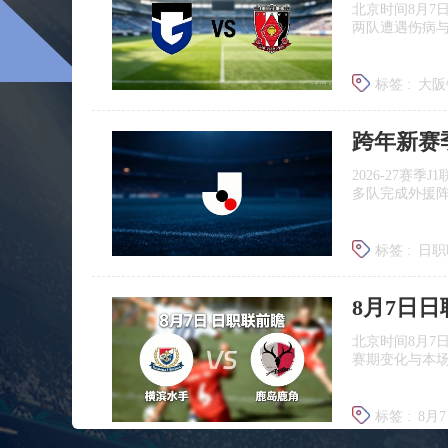
北京时间8月7
两队遭遇伤病
标签 :
大阪
浦和红钻
跨年新赛
2026‑27赛
多队完成外援
标签 :
日职
广岛三箭
8月7日
北京时间8月7
赛期变化与本
标签 :
8月
日职联前