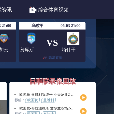
职联川崎前锋
日职联浦和红钻
联资讯
综合体育视频
联鹿岛鹿角
3 21:00
乌兹甲
06-03 21:00
VS
加云
努库斯咸海
塔什干棉农B队
高清直播
日职联录像回放
欧国联-曼维利安绝平 亚美尼亚2-2法罗群岛
标签：
欧国联
曼维利
安
欧国联-布拉迪绝杀 爱尔兰客场2-1逆转芬兰
标签：
欧国联
布拉迪