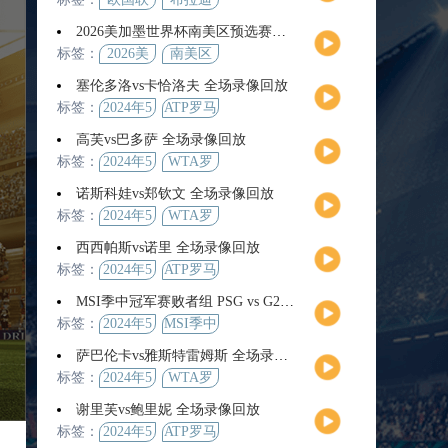
2026美加墨世界杯南美区预选赛第9轮全场集锦
标签：
2026美
南美区
加墨世
预选赛
塞伦多洛vs卡恰洛夫 全场录像回放
界杯
标签：
2024年5
ATP罗马
月13日
大师赛
高芙vs巴多萨 全场录像回放
男单第3
标签：
2024年5
WTA罗
轮
月14日
马公开
诺斯科娃vs郑钦文 全场录像回放
赛女单
标签：
2024年5
WTA罗
第4轮
月12日
马大师
西西帕斯vs诺里 全场录像回放
赛女单
标签：
2024年5
ATP罗马
第3轮
月14日
大师赛
MSI季中冠军赛败者组 PSG vs G2 全场录像回放
男单第3
标签：
2024年5
MSI季中
轮
月12日
冠军赛
萨巴伦卡vs雅斯特雷姆斯 全场录像回放
败者组
标签：
2024年5
WTA罗
月13日
马大师
谢里芙vs鲍里妮 全场录像回放
赛女单
标签：
2024年5
ATP罗马
第3轮