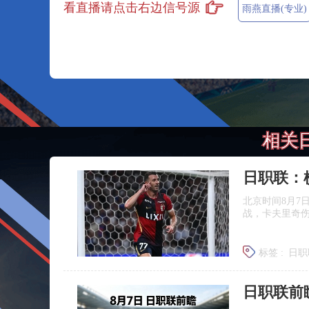
看直播请点击右边信号源
雨燕直播(专业)
相关
北京时间8月7
战，卡夫里奇伤
标签 :
日职