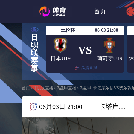
世界杯
日篮
首页
日职联大阪钢巴
土伦杯
06-03 21:00
日
职
VS
联
日本U19
葡萄牙U19
赛
事
高清直播
首页
>
日职联直播
>
乌兹甲直播
>
乌兹甲 卡塔库尔甘VS费尔乾
06月03日 21:00
卡塔库尔甘