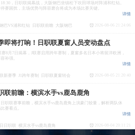
日18:30，日职联揭幕战，大阪钢巴坐镇松下吹田球场对阵浦和红钻。
与停赛困扰，主场优势与阵容磨合将成为本场比赛关键。
详情
2026-08-06 21:24:06
钢巴VS浦和红钻
日职联前瞻
大阪钢巴
季即将打响！日职联夏窗人员变动盘点
季J1联赛8月7日揭幕，J联赛启用跨年赛制，夏窗多名日本小将留洋欧洲，
阵容补强。
详情
2026-08-05 21:20:40
联新赛季
J1跨年赛制
日职联夏窗转会
日职联前瞻：横滨水手vs鹿岛鹿角
日日职联赛事前瞻，横滨水手vs鹿岛鹿角上演豪门较量，解析两队休
场比赛看点。
详情
2026-08-04 20:11:21
7日日职联
横滨水手vs鹿岛鹿角
瞻
日职联