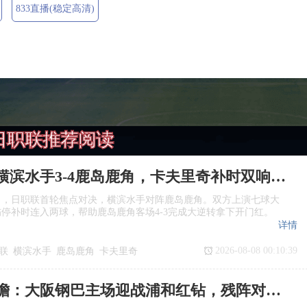
833直播(稳定高清)
日职联推荐阅读
日职联：横滨水手3‑4鹿岛鹿角，卡夫里奇补时双响上演逆转绝杀
日，日职联首轮焦点对决，横滨水手对阵鹿岛鹿角。双方上演七球大
停补时连入两球，帮助鹿岛鹿角客场4‑3完成大逆转拿下开门红。
详情
2026-08-08 00:10:39
联
横滨水手
鹿岛鹿角
卡夫里奇
日职联前瞻：大阪钢巴主场迎战浦和红钻，残阵对决看点十足