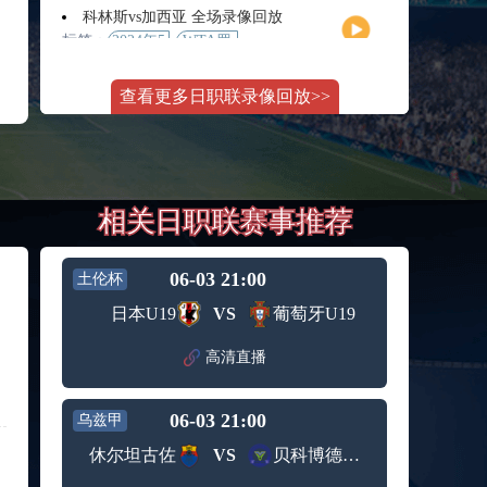
月11日
大师赛
科林斯vs加西亚 全场录像回放
女单第2
标签：
2024年5
WTA罗
轮
月13日
马大师
斯维托丽娜vs萨巴伦卡 全场录像回放
赛女单
查看更多日职联录像回放>>
标签：
2024年5
WTA罗
第3轮
月14日
马公开
纳波利塔诺vs贾里 全场录像回放
赛女单
标签：
2024年5
ATP罗马
第4轮
月14日
大师赛
郑钦文vs诺斯科娃 全场录像回放
男单第3
相关日职联赛事推荐
标签：
2024年5
WTA1000
轮
月11日
罗马大
WTT沙特大满贯女单半决赛 陈梦vs早田希娜 全场录像回放
师赛第3
标签：
2024年5
WTT沙
轮
06-03 21:00
土伦杯
月11日
特大满
蒙泰罗vs凯茨曼诺维奇 全场录像回放
日本U19
VS
葡萄牙U19
贯女单
标签：
2024年5
ATP罗马
半决赛
月13日
大师赛
高清直播
纳尔迪vs鲁内 全场录像回放
男单第3
标签：
2024年5
ATP罗马
轮
月12日
大师赛
06-03 21:00
乌兹甲
萨卡里vs加里宁娜 全场录像回放
男单第2
标签：
2024年5
WTA罗
轮
休尔坦古佐
VS
贝科博德冶金
月13日
马大师
吉隆vs卢布列夫 全场录像回放