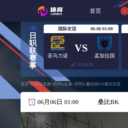
世界杯
日篮
首页
日职联大阪钢巴
国际友谊
06-06 01:00
日
职
VS
联
圣马力诺
孟加拉国
赛
事
高清直播
首页
>
日职联直播
>
丹丙A直播
>
丹丙A 桑比BKVS霍尔贝克
06月06日 01:00
桑比BK