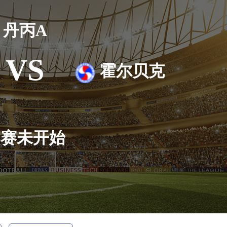
丹丙A
VS
霍尔贝克
比赛未开始