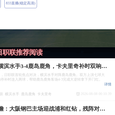
833直播(稳定高清)
日职联推荐阅读
日职联：横滨水手3‑4鹿岛鹿角，卡夫里奇补时双响上演逆转绝杀
日，日职联首轮焦点对决，横滨水手对阵鹿岛鹿角。双方上演七球大
停补时连入两球，帮助鹿岛鹿角客场4‑3完成大逆转拿下开门红。
详情
2026-08-08 00:10:39
联
横滨水手
鹿岛鹿角
卡夫里奇
日职联前瞻：大阪钢巴主场迎战浦和红钻，残阵对决看点十足