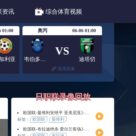
职联川崎前锋
日职联浦和红钻
联资讯
综合体育视频
联鹿岛鹿角
6 01:00
奥丙
06-06 01:00
VS
加利亚
韦伯多夫圣安那
迪塔切
高清直播
日职联录像回放
欧国联-曼维利安绝平 亚美尼亚2-2法罗群岛
标签：
欧国联
曼维利
安
欧国联-布拉迪绝杀 爱尔兰客场2-1逆转芬兰
标签：
欧国联
布拉迪