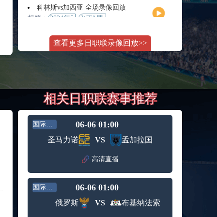
月11日
大师赛
科林斯vs加西亚 全场录像回放
女单第2
标签：
2024年5
WTA罗
轮
月13日
马大师
斯维托丽娜vs萨巴伦卡 全场录像回放
赛女单
查看更多日职联录像回放>>
标签：
2024年5
WTA罗
第3轮
月14日
马公开
纳波利塔诺vs贾里 全场录像回放
赛女单
标签：
2024年5
ATP罗马
第4轮
月14日
大师赛
郑钦文vs诺斯科娃 全场录像回放
男单第3
相关日职联赛事推荐
标签：
2024年5
WTA1000
轮
月11日
罗马大
WTT沙特大满贯女单半决赛 陈梦vs早田希娜 全场录像回放
师赛第3
标签：
2024年5
WTT沙
轮
06-06 01:00
国际友谊
月11日
特大满
蒙泰罗vs凯茨曼诺维奇 全场录像回放
圣马力诺
VS
孟加拉国
贯女单
标签：
2024年5
ATP罗马
半决赛
月13日
大师赛
高清直播
纳尔迪vs鲁内 全场录像回放
男单第3
标签：
2024年5
ATP罗马
轮
月12日
大师赛
06-06 01:00
国际友谊
萨卡里vs加里宁娜 全场录像回放
男单第2
标签：
2024年5
WTA罗
轮
俄罗斯
VS
布基纳法索
月13日
马大师
吉隆vs卢布列夫 全场录像回放