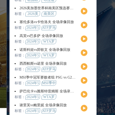
2026美加墨世界杯南美区预选赛第9轮全场集锦
标签：
2026美
南美区
加墨世
预选赛
塞伦多洛vs卡恰洛夫 全场录像回放
界杯
标签：
2024年5
ATP罗马
月13日
大师赛
高芙vs巴多萨 全场录像回放
男单第3
标签：
2024年5
WTA罗
轮
月14日
马公开
诺斯科娃vs郑钦文 全场录像回放
赛女单
标签：
2024年5
WTA罗
第4轮
月12日
马大师
西西帕斯vs诺里 全场录像回放
赛女单
标签：
2024年5
ATP罗马
第3轮
月14日
大师赛
MSI季中冠军赛败者组 PSG vs G2 全场录像回放
男单第3
标签：
2024年5
MSI季中
轮
月12日
冠军赛
萨巴伦卡vs雅斯特雷姆斯 全场录像回放
败者组
标签：
2024年5
WTA罗
月13日
马大师
谢里芙vs鲍里妮 全场录像回放
赛女单
标签：
2024年5
ATP罗马
第3轮