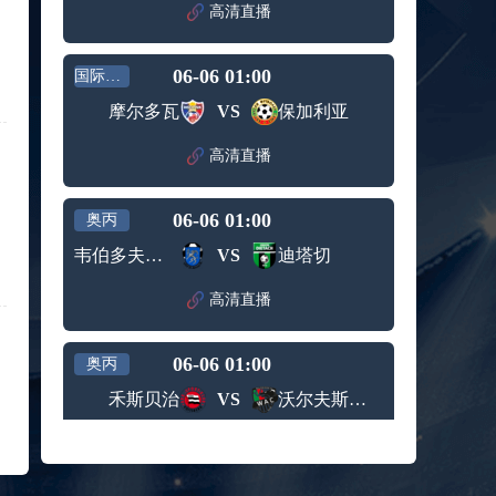
赛女单
高清直播
标签：
2024年5
ATP罗马
第3轮
月12日
大师赛
兹维列夫vs达德尔里 全场录像回放
男单第1
06-06 01:00
国际友谊
标签：
2024年5
ATP罗马
轮
月13日
大师赛
摩尔多瓦
VS
保加利亚
阿纳尔迪vs贾里 全场录像回放
男单第3
标签：
2024年5
ATP罗马
轮
高清直播
月12日
大师赛
高芙vs克里斯蒂安 全场录像回放
男单第2
标签：
2024年5
WTA罗
轮
06-06 01:00
奥丙
月12日
马大师
托尔莫vs奥斯塔彭科 全场录像回放
赛女单
韦伯多夫圣安那
VS
迪塔切
标签：
2024年5
WTA罗
第3轮
月13日
马大师
斯诺克元老斯诺克世锦赛半决赛 伊戈尔-费格雷多vs德拉戈 全场录像回放
高清直播
赛女单
标签：
2024年5
斯诺克
第3轮
月12日
元老斯
穆纳尔vs诺里 全场录像回放
06-06 01:00
诺克世
奥丙
标签：
2024年5
ATP罗马
锦赛半
禾斯贝治
VS
沃尔夫斯贝格业余队
月12日
大师赛
决赛
MSI季中冠军赛胜者组 BLG vs T1 全场录像回放
男单第2
标签：
2024年5
MSI季中
轮
高清直播
月12日
冠军赛
KPL春季赛季后赛败者组决赛 重庆狼队 vs 苏州KSG 全场录像回放
胜者组