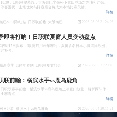
日18:30，日职联揭幕战，大阪钢巴坐镇松下吹田球场对阵浦和红钻。
与停赛困扰，主场优势与阵容磨合将成为本场比赛关键。
详情
2026-08-06 21:24:06
钢巴VS浦和红钻
日职联前瞻
大阪钢巴
季即将打响！日职联夏窗人员变动盘点
季J1联赛8月7日揭幕，J联赛启用跨年赛制，夏窗多名日本小将留洋欧洲，
阵容补强。
详情
2026-08-05 21:20:40
联新赛季
J1跨年赛制
日职联夏窗转会
日职联前瞻：横滨水手vs鹿岛鹿角
日日职联赛事前瞻，横滨水手vs鹿岛鹿角上演豪门较量，解析两队休
场比赛看点。
详情
2026-08-04 20:11:21
7日日职联
横滨水手vs鹿岛鹿角
瞻
日职联