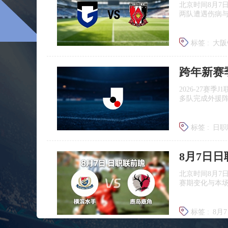
北京时间8月7
两队遭遇伤病
标签 :
大阪
浦和红钻
跨年新赛
2026‑27赛
多队完成外援
标签 :
日职
广岛三箭
8月7日
北京时间8月7
赛期变化与本
标签 :
8月
日职联前