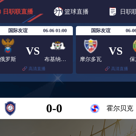
B1
日职乙
日职联
日职联FC东京
日
日职联直播
篮球直播
日职
日职联广岛三箭
日职联横滨水手
日职
国际友谊
06-06 01:00
国际友谊
06-0
VS
VS
俄罗斯
布基纳法索
摩尔多瓦
保
高清直播
高清直播
0-0
霍尔贝克