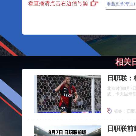
看直播请点击右边信号源
雨燕直播(专业)
相关
北京时间8月7
战，卡夫里奇伤
标签 :
日职