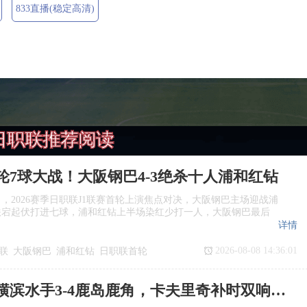
833直播(稳定高清)
日职联推荐阅读
轮7球大战！大阪钢巴4‑3绝杀十人浦和红钻
日，2026赛季日职联J1联赛首轮上演焦点对决，大阪钢巴主场迎战浦
跌宕起伏打进七球，浦和红钻上半场染红少打一人，大阪钢巴最后
详情
2026-08-08 14:36:01
联
大阪钢巴
浦和红钻
日职联首轮
日职联：横滨水手3‑4鹿岛鹿角，卡夫里奇补时双响上演逆转绝杀