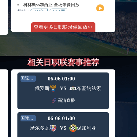
月11日
大师赛
科林斯vs加西亚 全场录像回放
女单第2
标签：
2024年5
WTA罗
轮
月13日
马大师
斯维托丽娜vs萨巴伦卡 全场录像回放
赛女单
查看更多日职联录像回放>>
标签：
2024年5
WTA罗
第3轮
月14日
马公开
纳波利塔诺vs贾里 全场录像回放
赛女单
标签：
2024年5
ATP罗马
第4轮
月14日
大师赛
郑钦文vs诺斯科娃 全场录像回放
男单第3
相关日职联赛事推荐
标签：
2024年5
WTA1000
轮
月11日
罗马大
WTT沙特大满贯女单半决赛 陈梦vs早田希娜 全场录像回放
师赛第3
标签：
2024年5
WTT沙
轮
06-06 01:00
国际友谊
月11日
特大满
蒙泰罗vs凯茨曼诺维奇 全场录像回放
俄罗斯
VS
布基纳法索
贯女单
标签：
2024年5
ATP罗马
半决赛
月13日
大师赛
高清直播
纳尔迪vs鲁内 全场录像回放
男单第3
标签：
2024年5
ATP罗马
轮
月12日
大师赛
06-06 01:00
国际友谊
萨卡里vs加里宁娜 全场录像回放
男单第2
标签：
2024年5
WTA罗
轮
摩尔多瓦
VS
保加利亚
月13日
马大师
吉隆vs卢布列夫 全场录像回放