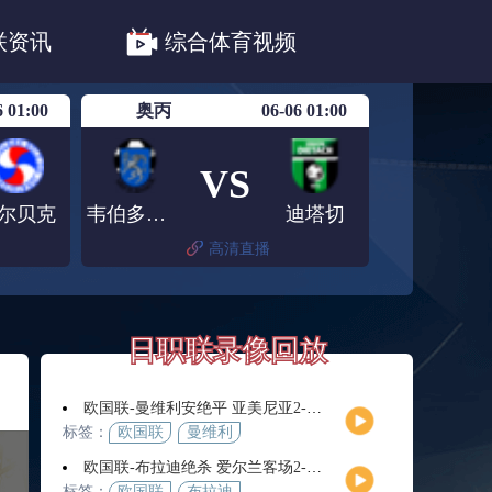
职联川崎前锋
日职联浦和红钻
联资讯
综合体育视频
联鹿岛鹿角
6 01:00
奥丙
06-06 01:00
VS
尔贝克
韦伯多夫圣安那
迪塔切
高清直播
日职联录像回放
欧国联-曼维利安绝平 亚美尼亚2-2法罗群岛
标签：
欧国联
曼维利
安
欧国联-布拉迪绝杀 爱尔兰客场2-1逆转芬兰
标签：
欧国联
布拉迪