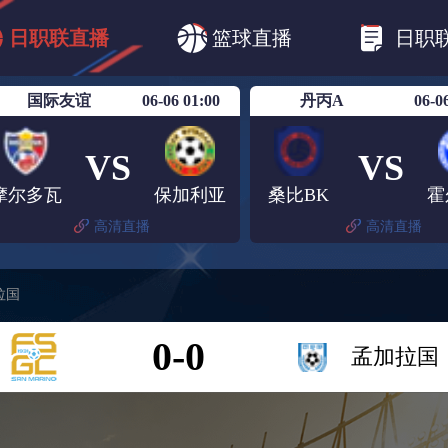
B1
日职乙
日职联
日职联FC东京
日
日职联直播
篮球直播
日职
日职联广岛三箭
日职联横滨水手
日职
国际友谊
06-06 01:00
丹丙A
06-0
VS
VS
摩尔多瓦
保加利亚
桑比BK
霍
高清直播
高清直播
拉国
0-0
孟加拉国