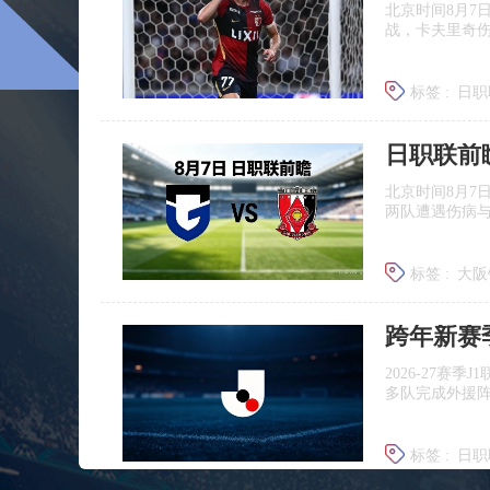
北京时间8月7
战，卡夫里奇伤
标签 :
日职
北京时间8月7
两队遭遇伤病
标签 :
大阪
浦和红钻
跨年新赛
2026‑27赛
多队完成外援
标签 :
日职
广岛三箭