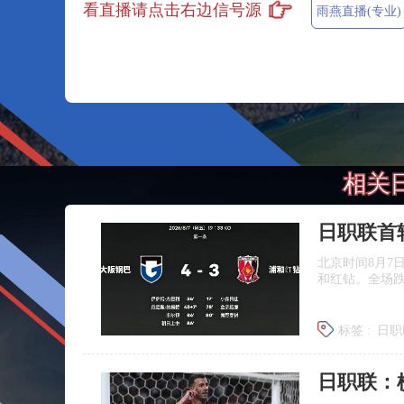
看直播请点击右边信号源
雨燕直播(专业)
相关
日职联首
北京时间8月7
和红钻。全场
标签 :
日职