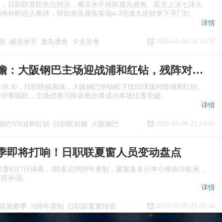
日，日职联首轮焦点对决，横滨水手对阵鹿岛鹿角。双方上演七球大
停补时连入两球，帮助鹿岛鹿角客场4‑3完成大逆转拿下开门红。
详情
2026-08-08 00:10:39
联
横滨水手
鹿岛鹿角
卡夫里奇
日职联前瞻：大阪钢巴主场迎战浦和红钻，残阵对决看点十足
日18:30，日职联揭幕战，大阪钢巴坐镇松下吹田球场对阵浦和红钻。
与停赛困扰，主场优势与阵容磨合将成为本场比赛关键。
详情
2026-08-06 21:24:06
钢巴VS浦和红钻
日职联前瞻
大阪钢巴
季即将打响！日职联夏窗人员变动盘点
季J1联赛8月7日揭幕，J联赛启用跨年赛制，夏窗多名日本小将留洋欧洲，
阵容补强。
详情
2026-08-05 21:20:40
联新赛季
J1跨年赛制
日职联夏窗转会