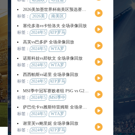
2026美加墨世界杯南美区预选赛第9轮全场集锦
标签：
2026美
南美区
加墨世
预选赛
塞伦多洛vs卡恰洛夫 全场录像回放
界杯
标签：
2024年5
ATP罗马
月13日
大师赛
高芙vs巴多萨 全场录像回放
男单第3
标签：
2024年5
WTA罗
轮
月14日
马公开
诺斯科娃vs郑钦文 全场录像回放
赛女单
标签：
2024年5
WTA罗
第4轮
月12日
马大师
西西帕斯vs诺里 全场录像回放
赛女单
标签：
2024年5
ATP罗马
第3轮
月14日
大师赛
MSI季中冠军赛败者组 PSG vs G2 全场录像回放
男单第3
标签：
2024年5
MSI季中
轮
月12日
冠军赛
萨巴伦卡vs雅斯特雷姆斯 全场录像回放
败者组
标签：
2024年5
WTA罗
月13日
马大师
谢里芙vs鲍里妮 全场录像回放
赛女单
标签：
2024年5
ATP罗马
第3轮