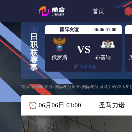
世界杯
日篮
首页
日职联大阪钢巴
国际友谊
06-06 01:00
日
职
VS
联
俄罗斯
布基纳法索
赛
事
高清直播
首页
>
日职联直播
>
国际友谊直播
>
国际友谊 圣马力诺VS孟加
06月06日 01:00
圣马力诺