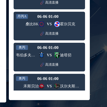
赛女单
高清直播
标签：
2024年5
ATP罗马
第3轮
月12日
大师赛
兹维列夫vs达德尔里 全场录像回放
男单第1
06-06 01:00
丹丙A
标签：
2024年5
ATP罗马
轮
月13日
大师赛
桑比BK
VS
霍尔贝克
阿纳尔迪vs贾里 全场录像回放
男单第3
标签：
2024年5
ATP罗马
轮
高清直播
月12日
大师赛
高芙vs克里斯蒂安 全场录像回放
男单第2
标签：
2024年5
WTA罗
轮
06-06 01:00
奥丙
月12日
马大师
托尔莫vs奥斯塔彭科 全场录像回放
赛女单
韦伯多夫圣安那
VS
迪塔切
标签：
2024年5
WTA罗
第3轮
月13日
马大师
斯诺克元老斯诺克世锦赛半决赛 伊戈尔-费格雷多vs德拉戈 全场录像回放
高清直播
赛女单
标签：
2024年5
斯诺克
第3轮
月12日
元老斯
穆纳尔vs诺里 全场录像回放
06-06 01:00
诺克世
奥丙
标签：
2024年5
ATP罗马
锦赛半
禾斯贝治
VS
沃尔夫斯贝格业余队
月12日
大师赛
决赛
MSI季中冠军赛胜者组 BLG vs T1 全场录像回放
男单第2
标签：
2024年5
MSI季中
轮
高清直播
月12日
冠军赛
KPL春季赛季后赛败者组决赛 重庆狼队 vs 苏州KSG 全场录像回放
胜者组