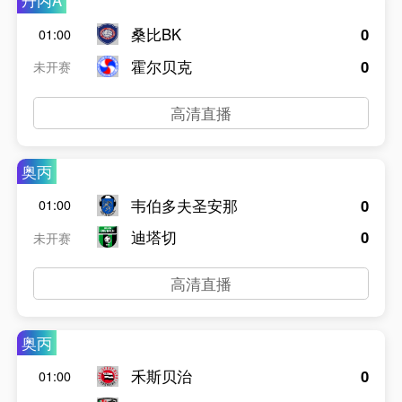
丹丙A
桑比BK
0
01:00
霍尔贝克
0
未开赛
高清直播
奥丙
韦伯多夫圣安那
0
01:00
迪塔切
0
未开赛
高清直播
奥丙
禾斯贝治
0
01:00