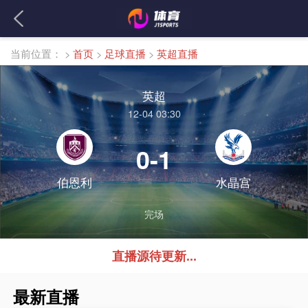
当前位置：
>
首页
>
足球直播
>
英超直播
英超
12-04 03:30
0-1
伯恩利
水晶宫
完场
直播源待更新...
最新直播