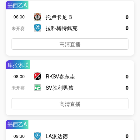
墨西乙A
托卢卡龙 B
0
06:00
拉科梅特佩克
0
未开赛
高清直播
库拉索联
RKSV参东圭
0
08:00
SV胜利男孩
0
未开赛
高清直播
墨西乙A
LA派达德
0
09:30