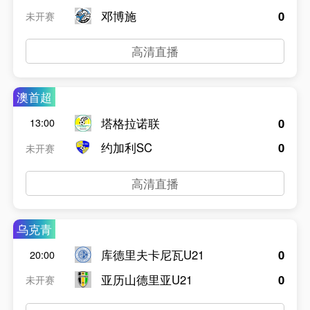
邓博施
0
未开赛
高清直播
澳首超
塔格拉诺联
0
13:00
约加利SC
0
未开赛
高清直播
乌克青
库德里夫卡尼瓦U21
0
20:00
亚历山德里亚U21
0
未开赛