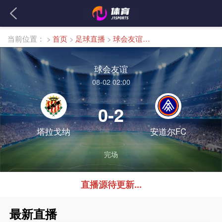
当前位置：
>
首页
>
足球直播
>
球会友谊直播
球会友谊
08-02 02:00
0-2
塔拉戈纳
安道尔FC
完场
直播源待更新...
最新直播