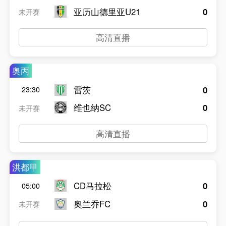
亚历山德里亚U21
0
未开赛
高清直播
奥丙
雷茨
0
23:30
维也纳SC
0
未开赛
高清直播
洪都甲
CD马拉松
0
05:00
奥兰乔FC
0
未开赛