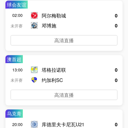
球会友谊
阿尔梅勒城
0
02:00
邓博施
0
未开赛
高清直播
澳首超
塔格拉诺联
0
13:00
约加利SC
0
未开赛
高清直播
乌克青
库德里夫卡尼瓦U21
0
20:00