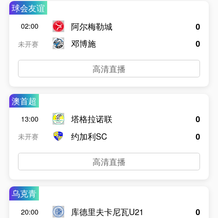
球会友谊
阿尔梅勒城
0
02:00
邓博施
0
未开赛
高清直播
澳首超
塔格拉诺联
0
13:00
约加利SC
0
未开赛
高清直播
乌克青
库德里夫卡尼瓦U21
0
20:00