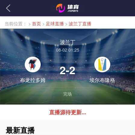
当前位置：
>
首页
>
足球直播
>
波兰丁直播
波兰丁
08-02 01:25
2-2
布龙拉多姆
埃尔布隆格
完场
直播源待更新...
最新直播