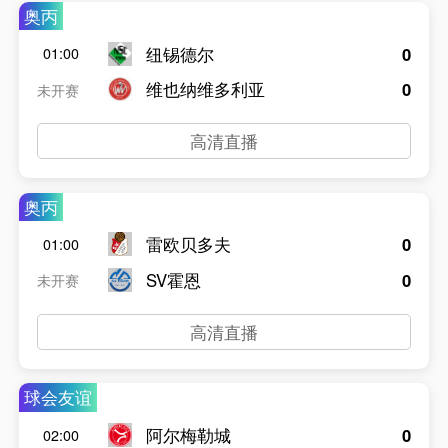
奥丙
纽锡德尔
0
01:00
维也纳维多利亚
0
未开赛
高清直播
奥丙
雷欧贝多夫
0
01:00
SV霍恩
0
未开赛
高清直播
球会友谊
阿尔梅勒城
0
02:00