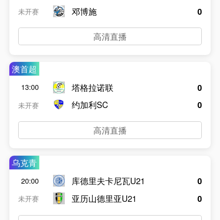
邓博施
0
未开赛
高清直播
澳首超
塔格拉诺联
0
13:00
约加利SC
0
未开赛
高清直播
乌克青
库德里夫卡尼瓦U21
0
20:00
亚历山德里亚U21
0
未开赛