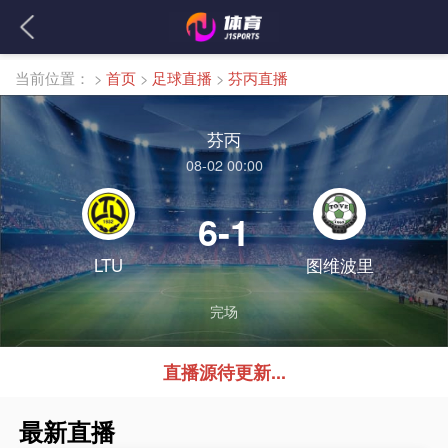
当前位置：
>
首页
>
足球直播
>
芬丙直播
芬丙
08-02 00:00
6-1
LTU
图维波里
完场
直播源待更新...
最新直播