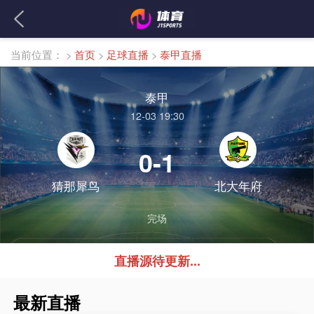
当前位置：
>
首页
>
足球直播
>
泰甲直播
泰甲
12-03 19:30
0-1
猜那犀鸟
北大年府
完场
直播源待更新...
最新直播