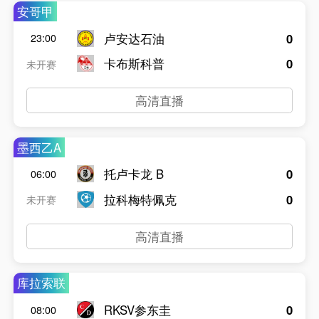
安哥甲
卢安达石油
0
23:00
卡布斯科普
0
未开赛
高清直播
墨西乙A
托卢卡龙 B
0
06:00
拉科梅特佩克
0
未开赛
高清直播
库拉索联
RKSV参东圭
0
08:00