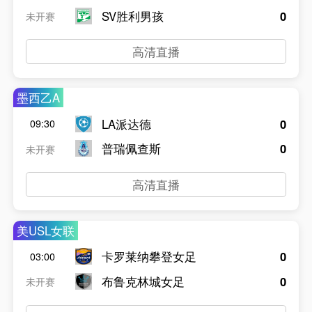
SV胜利男孩
0
未开赛
高清直播
墨西乙A
LA派达德
0
09:30
普瑞佩查斯
0
未开赛
高清直播
美USL女联
卡罗莱纳攀登女足
0
03:00
布鲁克林城女足
0
未开赛