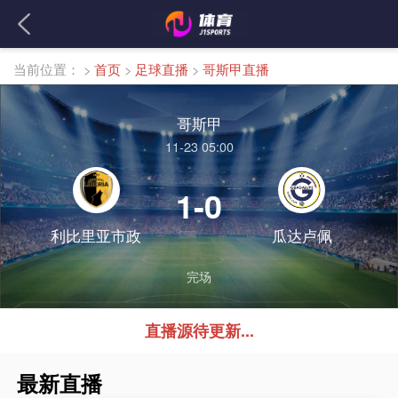
当前位置：
>
首页
>
足球直播
>
哥斯甲直播
哥斯甲
11-23 05:00
1-0
利比里亚市政
瓜达卢佩
完场
直播源待更新...
最新直播