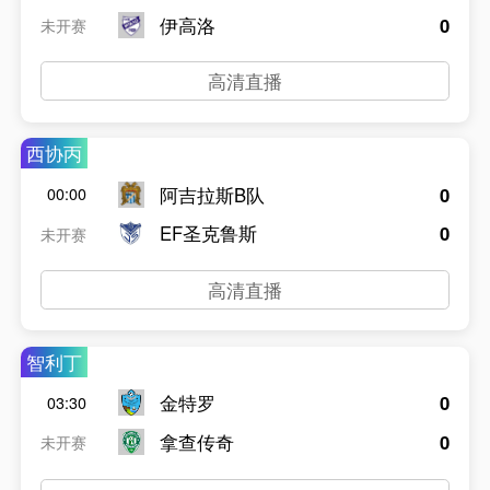
伊高洛
0
未开赛
高清直播
西协丙
阿吉拉斯B队
0
00:00
EF圣克鲁斯
0
未开赛
高清直播
智利丁
金特罗
0
03:30
拿查传奇
0
未开赛