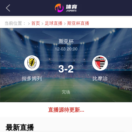
当前位置：
>
首页
>
足球直播
>
斯亚杯直播
斯亚杯
12-03 20:00
3-2
拉多姆列
比摩治
完场
直播源待更新...
最新直播