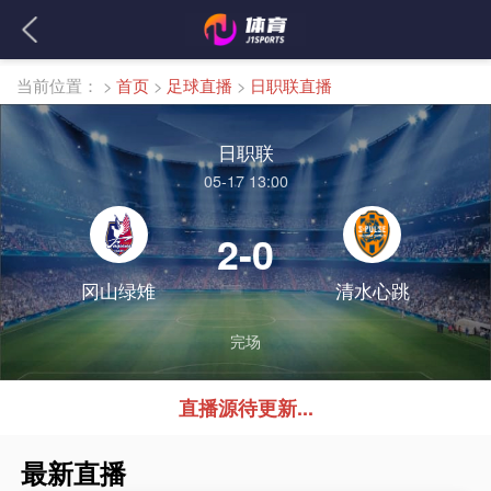
当前位置：
>
首页
>
足球直播
>
日职联直播
日职联
05-17 13:00
2-0
冈山绿雉
清水心跳
完场
直播源待更新...
最新直播