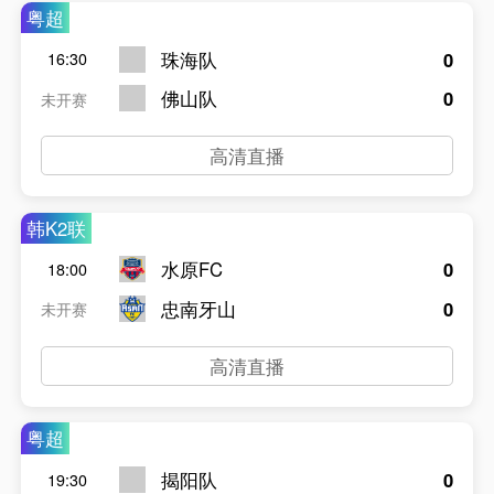
粤超
珠海队
0
16:30
佛山队
0
未开赛
高清直播
韩K2联
水原FC
0
18:00
忠南牙山
0
未开赛
高清直播
粤超
揭阳队
0
19:30