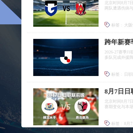
北京时间8月7
两队遭遇伤病
标签 :
大阪
浦和红钻
跨年新赛
2026‑27赛
多队完成外援
标签 :
日职
广岛三箭
8月7日
北京时间8月7
赛期变化与本
标签 :
8月
日职联前