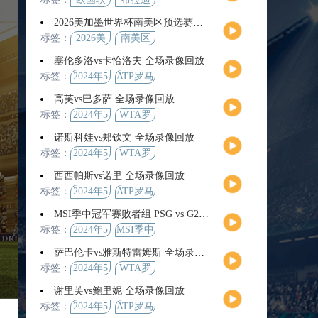
2026美加墨世界杯南美区预选赛第9轮全场集锦
标签：
2026美
南美区
加墨世
预选赛
塞伦多洛vs卡恰洛夫 全场录像回放
界杯
标签：
2024年5
ATP罗马
月13日
大师赛
高芙vs巴多萨 全场录像回放
男单第3
标签：
2024年5
WTA罗
轮
月14日
马公开
诺斯科娃vs郑钦文 全场录像回放
赛女单
标签：
2024年5
WTA罗
第4轮
月12日
马大师
西西帕斯vs诺里 全场录像回放
赛女单
标签：
2024年5
ATP罗马
第3轮
月14日
大师赛
MSI季中冠军赛败者组 PSG vs G2 全场录像回放
男单第3
标签：
2024年5
MSI季中
轮
月12日
冠军赛
萨巴伦卡vs雅斯特雷姆斯 全场录像回放
败者组
标签：
2024年5
WTA罗
月13日
马大师
谢里芙vs鲍里妮 全场录像回放
赛女单
标签：
2024年5
ATP罗马
第3轮