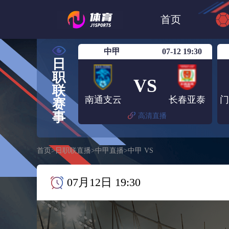
世界杯
日篮
首页
日职联大阪钢巴
中甲
07-12 19:30
日
职
VS
联
南通支云
长春亚泰
赛
事
高清直播
首页
>
日职联直播
>
中甲直播
>
中甲 VS
07月12日 19:30