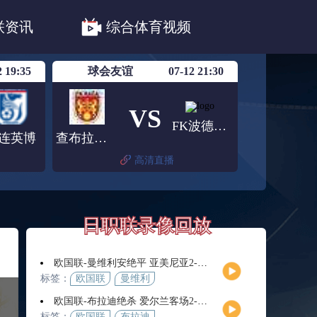
职联川崎前锋
日职联浦和红钻
联资讯
综合体育视频
联鹿岛鹿角
2 19:35
球会友谊
07-12 21:30
VS
FK波德科尼斯
连英博
查布拉迪斯拉华
高清直播
日职联录像回放
欧国联-曼维利安绝平 亚美尼亚2-2法罗群岛
标签：
欧国联
曼维利
安
欧国联-布拉迪绝杀 爱尔兰客场2-1逆转芬兰
标签：
欧国联
布拉迪