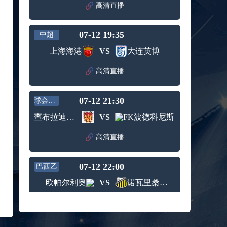
赛女单
高清直播
标签：
2024年5
ATP罗马
第3轮
月12日
大师赛
兹维列夫vs达德尔里 全场录像回放
男单第1
07-12 19:35
中超
标签：
2024年5
ATP罗马
轮
月13日
大师赛
上海海港
VS
大连英博
阿纳尔迪vs贾里 全场录像回放
男单第3
标签：
2024年5
ATP罗马
轮
高清直播
月12日
大师赛
高芙vs克里斯蒂安 全场录像回放
男单第2
标签：
2024年5
WTA罗
轮
07-12 21:30
球会友谊
月12日
马大师
托尔莫vs奥斯塔彭科 全场录像回放
赛女单
查布拉迪斯拉华
VS
FK波德科尼斯
标签：
2024年5
WTA罗
第3轮
月13日
马大师
斯诺克元老斯诺克世锦赛半决赛 伊戈尔-费格雷多vs德拉戈 全场录像回放
高清直播
赛女单
标签：
2024年5
斯诺克
第3轮
月12日
元老斯
穆纳尔vs诺里 全场录像回放
07-12 22:00
诺克世
巴西乙
标签：
2024年5
ATP罗马
锦赛半
欧帕尔利奥
VS
诺瓦里桑蒂诺
月12日
大师赛
决赛
MSI季中冠军赛胜者组 BLG vs T1 全场录像回放
男单第2
标签：
2024年5
MSI季中
轮
高清直播
月12日
冠军赛
KPL春季赛季后赛败者组决赛 重庆狼队 vs 苏州KSG 全场录像回放
胜者组