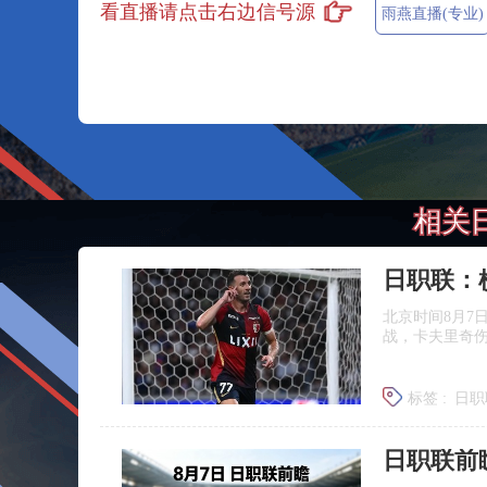
看直播请点击右边信号源
雨燕直播(专业)
相关
北京时间8月7
战，卡夫里奇伤
标签 :
日职