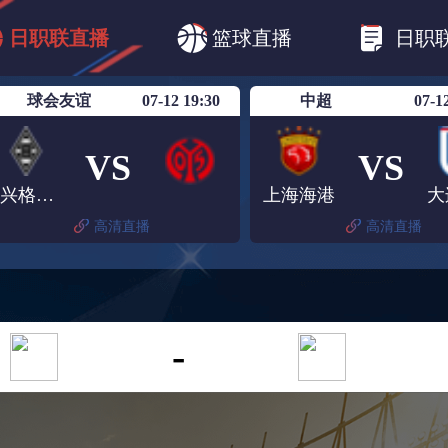
B1
日职乙
日职联
日职联FC东京
日
日职联直播
篮球直播
日职
日职联广岛三箭
日职联横滨水手
日职
球会友谊
07-12 19:30
中超
07-1
VS
VS
门兴格拉德巴赫女足
上海海港
大
高清直播
高清直播
-