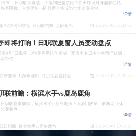
日18:30，日职联揭幕战，大阪钢巴坐镇松下吹田球场对阵浦和红钻。
与停赛困扰，主场优势与阵容磨合将成为本场比赛关键。
详情
2026-08-06 21:24:06
钢巴VS浦和红钻
日职联前瞻
大阪钢巴
季即将打响！日职联夏窗人员变动盘点
季J1联赛8月7日揭幕，J联赛启用跨年赛制，夏窗多名日本小将留洋欧洲，
阵容补强。
详情
2026-08-05 21:20:40
联新赛季
J1跨年赛制
日职联夏窗转会
日职联前瞻：横滨水手vs鹿岛鹿角
日日职联赛事前瞻，横滨水手vs鹿岛鹿角上演豪门较量，解析两队休
场比赛看点。
详情
2026-08-04 20:11:21
7日日职联
横滨水手vs鹿岛鹿角
瞻
日职联