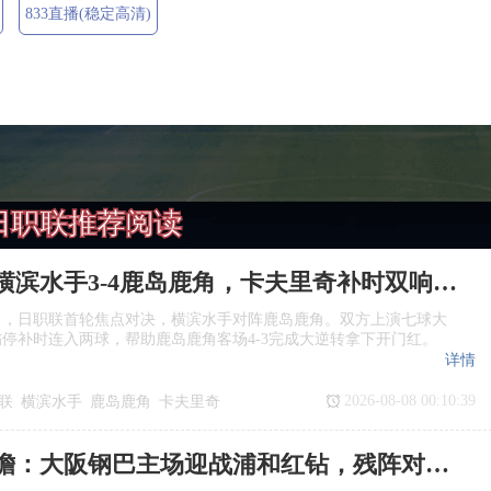
833直播(稳定高清)
日职联推荐阅读
日职联：横滨水手3‑4鹿岛鹿角，卡夫里奇补时双响上演逆转绝杀
日，日职联首轮焦点对决，横滨水手对阵鹿岛鹿角。双方上演七球大
停补时连入两球，帮助鹿岛鹿角客场4‑3完成大逆转拿下开门红。
详情
2026-08-08 00:10:39
联
横滨水手
鹿岛鹿角
卡夫里奇
日职联前瞻：大阪钢巴主场迎战浦和红钻，残阵对决看点十足