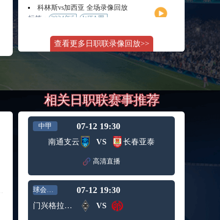
月11日
大师赛
科林斯vs加西亚 全场录像回放
女单第2
标签：
2024年5
WTA罗
轮
月13日
马大师
斯维托丽娜vs萨巴伦卡 全场录像回放
赛女单
查看更多日职联录像回放>>
标签：
2024年5
WTA罗
第3轮
月14日
马公开
纳波利塔诺vs贾里 全场录像回放
赛女单
标签：
2024年5
ATP罗马
第4轮
月14日
大师赛
郑钦文vs诺斯科娃 全场录像回放
男单第3
相关日职联赛事推荐
标签：
2024年5
WTA1000
轮
月11日
罗马大
WTT沙特大满贯女单半决赛 陈梦vs早田希娜 全场录像回放
师赛第3
标签：
2024年5
WTT沙
轮
07-12 19:30
中甲
月11日
特大满
蒙泰罗vs凯茨曼诺维奇 全场录像回放
南通支云
VS
长春亚泰
贯女单
标签：
2024年5
ATP罗马
半决赛
月13日
大师赛
高清直播
纳尔迪vs鲁内 全场录像回放
男单第3
标签：
2024年5
ATP罗马
轮
月12日
大师赛
07-12 19:30
球会友谊
萨卡里vs加里宁娜 全场录像回放
男单第2
标签：
2024年5
WTA罗
轮
门兴格拉德巴赫女足
VS
月13日
马大师
吉隆vs卢布列夫 全场录像回放