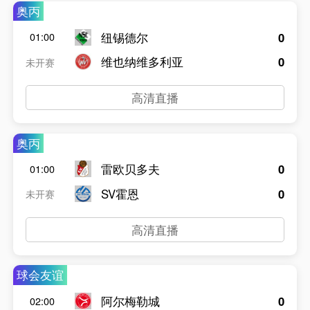
奥丙
纽锡德尔
0
01:00
维也纳维多利亚
0
未开赛
高清直播
奥丙
雷欧贝多夫
0
01:00
SV霍恩
0
未开赛
高清直播
球会友谊
阿尔梅勒城
0
02:00