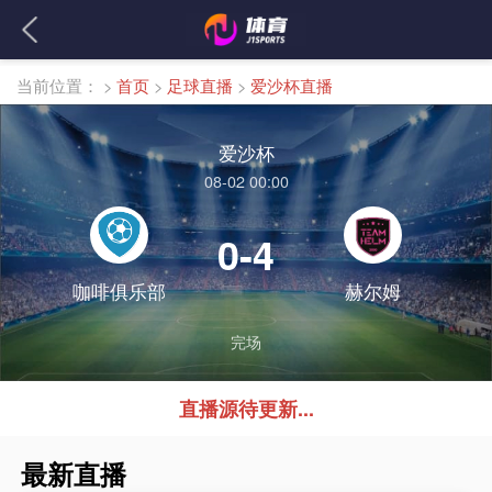
当前位置：
>
首页
>
足球直播
>
爱沙杯直播
爱沙杯
08-02 00:00
0-4
咖啡俱乐部
赫尔姆
完场
直播源待更新...
最新直播