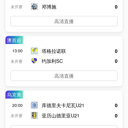
邓博施
0
未开赛
高清直播
澳首超
塔格拉诺联
0
13:00
约加利SC
0
未开赛
高清直播
乌克青
库德里夫卡尼瓦U21
0
20:00
亚历山德里亚U21
0
未开赛