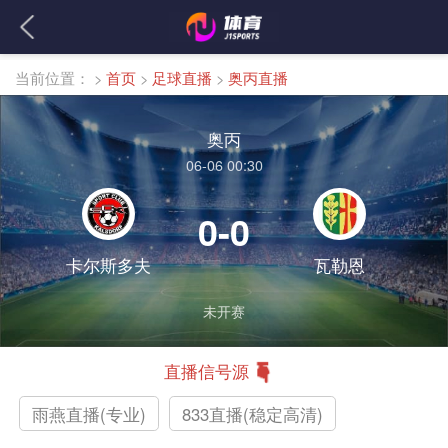
当前位置：
>
首页
>
足球直播
>
奥丙直播
奥丙
06-06 00:30
0-0
卡尔斯多夫
瓦勒恩
未开赛
直播信号源
雨燕直播(专业)
833直播(稳定高清)