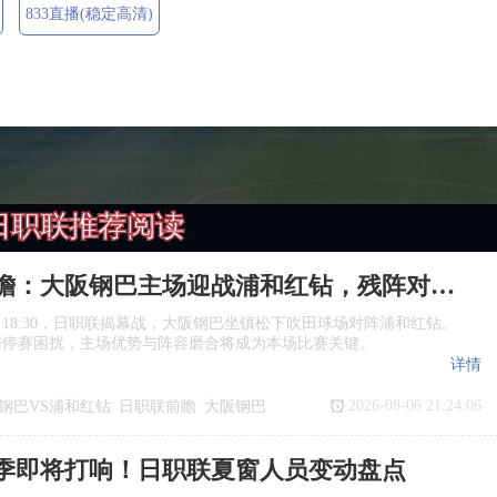
833直播(稳定高清)
日职联推荐阅读
日职联前瞻：大阪钢巴主场迎战浦和红钻，残阵对决看点十足
日18:30，日职联揭幕战，大阪钢巴坐镇松下吹田球场对阵浦和红钻。
与停赛困扰，主场优势与阵容磨合将成为本场比赛关键。
详情
2026-08-06 21:24:06
钢巴VS浦和红钻
日职联前瞻
大阪钢巴
季即将打响！日职联夏窗人员变动盘点