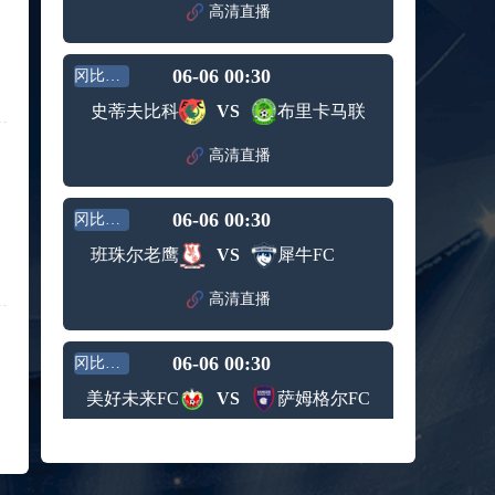
赛女单
高清直播
标签：
2024年5
ATP罗马
第3轮
月12日
大师赛
兹维列夫vs达德尔里 全场录像回放
男单第1
06-06 00:30
冈比亚超
标签：
2024年5
ATP罗马
轮
月13日
大师赛
史蒂夫比科
VS
布里卡马联
阿纳尔迪vs贾里 全场录像回放
男单第3
标签：
2024年5
ATP罗马
轮
高清直播
月12日
大师赛
高芙vs克里斯蒂安 全场录像回放
男单第2
标签：
2024年5
WTA罗
轮
06-06 00:30
冈比亚超
月12日
马大师
托尔莫vs奥斯塔彭科 全场录像回放
赛女单
班珠尔老鹰
VS
犀牛FC
标签：
2024年5
WTA罗
第3轮
月13日
马大师
斯诺克元老斯诺克世锦赛半决赛 伊戈尔-费格雷多vs德拉戈 全场录像回放
高清直播
赛女单
标签：
2024年5
斯诺克
第3轮
月12日
元老斯
穆纳尔vs诺里 全场录像回放
06-06 00:30
诺克世
冈比亚超
标签：
2024年5
ATP罗马
锦赛半
美好未来FC
VS
萨姆格尔FC
月12日
大师赛
决赛
MSI季中冠军赛胜者组 BLG vs T1 全场录像回放
男单第2
标签：
2024年5
MSI季中
轮
高清直播
月12日
冠军赛
KPL春季赛季后赛败者组决赛 重庆狼队 vs 苏州KSG 全场录像回放
胜者组