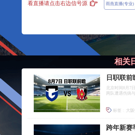
看直播请点击右边信号源
雨燕直播(专业)
相关
北京时间8月7
两队遭遇伤病
标签 :
大阪
浦和红钻
跨年新赛