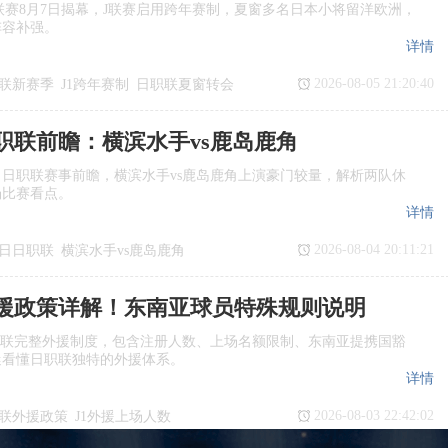
季J1联赛8月7日揭幕，J联赛启用跨年赛制，夏窗多名日本小将留洋欧洲，
阵容补强。
详情
2026-08-05 21:20:40
联新赛季
J1跨年赛制
日职联夏窗转会
日职联前瞻：横滨水手vs鹿岛鹿角
日日职联赛事前瞻，横滨水手vs鹿岛鹿角上演豪门较量，解析两队休
场比赛看点。
详情
2026-08-04 20:11:21
7日日职联
横滨水手vs鹿岛鹿角
瞻
日职联
援政策详解！东南亚球员特殊规则说明
职联完整外援制度，包含注册人数、上场名额限制、东南亚提携国豁
迷看懂日职联独特的外援体系。
详情
2026-08-03 22:42:02
联外援政策
J1外援上场人数
国球员
日职联亚外规则