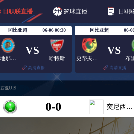
B1
日职乙
日职联
日职联FC东京
日
日职联直播
篮球直播
日职
日职联广岛三箭
日职联横滨水手
日职
冈比亚超
06-06 00:30
冈比亚超
06-0
VS
VS
麦地那联队FC
哈特斯
史蒂夫比科
高清直播
高清直播
西亚U19
0-0
突尼西亚U19