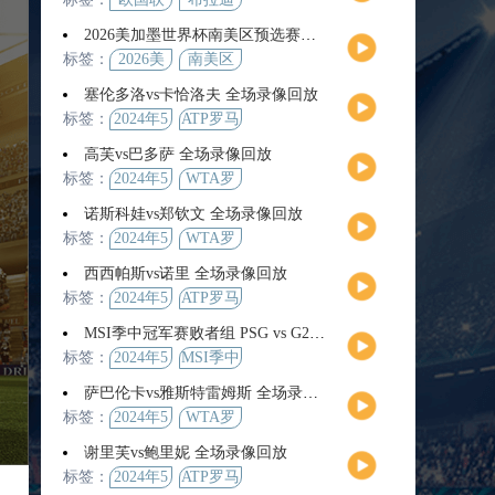
2026美加墨世界杯南美区预选赛第9轮全场集锦
标签：
2026美
南美区
加墨世
预选赛
塞伦多洛vs卡恰洛夫 全场录像回放
界杯
标签：
2024年5
ATP罗马
月13日
大师赛
高芙vs巴多萨 全场录像回放
男单第3
标签：
2024年5
WTA罗
轮
月14日
马公开
诺斯科娃vs郑钦文 全场录像回放
赛女单
标签：
2024年5
WTA罗
第4轮
月12日
马大师
西西帕斯vs诺里 全场录像回放
赛女单
标签：
2024年5
ATP罗马
第3轮
月14日
大师赛
MSI季中冠军赛败者组 PSG vs G2 全场录像回放
男单第3
标签：
2024年5
MSI季中
轮
月12日
冠军赛
萨巴伦卡vs雅斯特雷姆斯 全场录像回放
败者组
标签：
2024年5
WTA罗
月13日
马大师
谢里芙vs鲍里妮 全场录像回放
赛女单
标签：
2024年5
ATP罗马
第3轮