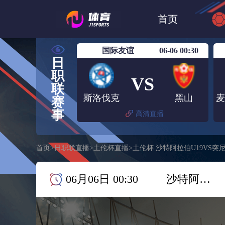
世界杯
日篮
首页
日职联大阪钢巴
国际友谊
06-06 00:30
日
职
VS
联
斯洛伐克
黑山
赛
事
高清直播
首页
>
日职联直播
>
土伦杯直播
>
土伦杯 沙特阿拉伯U19VS突尼
06月06日 00:30
沙特阿拉伯U19