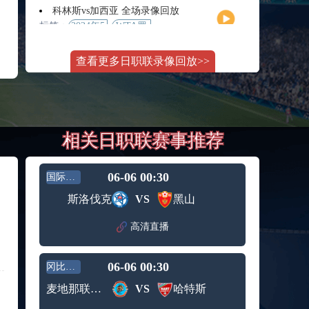
月11日
大师赛
科林斯vs加西亚 全场录像回放
女单第2
标签：
2024年5
WTA罗
轮
月13日
马大师
斯维托丽娜vs萨巴伦卡 全场录像回放
赛女单
查看更多日职联录像回放>>
标签：
2024年5
WTA罗
第3轮
月14日
马公开
纳波利塔诺vs贾里 全场录像回放
赛女单
标签：
2024年5
ATP罗马
第4轮
月14日
大师赛
郑钦文vs诺斯科娃 全场录像回放
男单第3
相关日职联赛事推荐
标签：
2024年5
WTA1000
轮
月11日
罗马大
WTT沙特大满贯女单半决赛 陈梦vs早田希娜 全场录像回放
师赛第3
标签：
2024年5
WTT沙
轮
06-06 00:30
国际友谊
月11日
特大满
蒙泰罗vs凯茨曼诺维奇 全场录像回放
斯洛伐克
VS
黑山
贯女单
标签：
2024年5
ATP罗马
半决赛
月13日
大师赛
高清直播
纳尔迪vs鲁内 全场录像回放
男单第3
标签：
2024年5
ATP罗马
轮
月12日
大师赛
06-06 00:30
冈比亚超
萨卡里vs加里宁娜 全场录像回放
男单第2
标签：
2024年5
WTA罗
轮
麦地那联队FC
VS
哈特斯
月13日
马大师
吉隆vs卢布列夫 全场录像回放