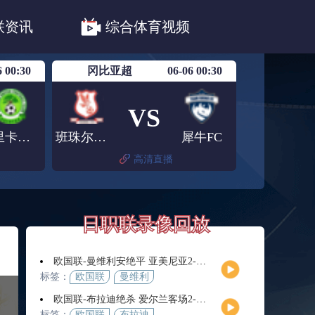
职联川崎前锋
日职联浦和红钻
联资讯
综合体育视频
联鹿岛鹿角
6 00:30
冈比亚超
06-06 00:30
VS
布里卡马联
班珠尔老鹰
犀牛FC
高清直播
日职联录像回放
欧国联-曼维利安绝平 亚美尼亚2-2法罗群岛
标签：
欧国联
曼维利
安
欧国联-布拉迪绝杀 爱尔兰客场2-1逆转芬兰
标签：
欧国联
布拉迪