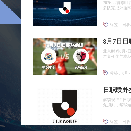
2026‑27赛
多队完成外援
标签 :
日职
广岛三箭
8月7日
北京时间8月7
赛期变化与本
标签 :
8月
日职联前
日职联外
解读现行J1日
免规则，帮球
标签 :
日职
J联赛提携