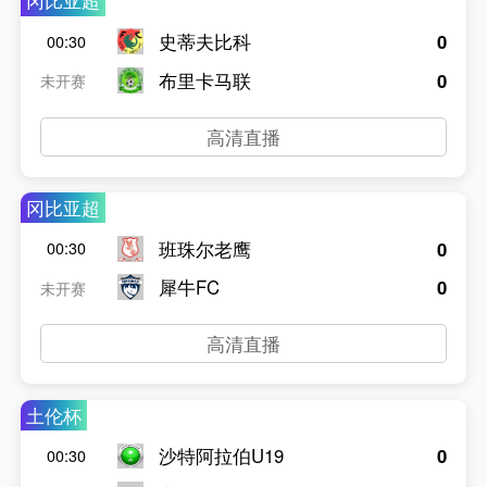
冈比亚超
史蒂夫比科
0
00:30
布里卡马联
0
未开赛
高清直播
冈比亚超
班珠尔老鹰
0
00:30
犀牛FC
0
未开赛
高清直播
土伦杯
沙特阿拉伯U19
0
00:30