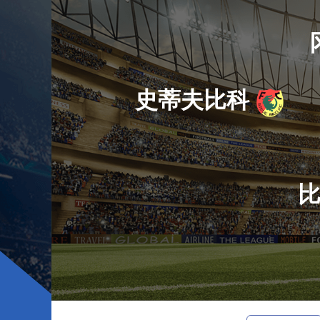
史蒂夫比科