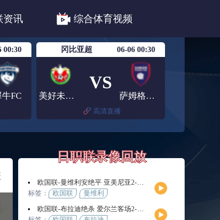
职联川崎前锋
日职联浦和红钻
联资讯
综合体育视频
联鹿岛鹿角
6 00:30
冈比亚超
06-06 00:30
VS
犀牛FC
美好未来FC
萨姆格尔FC
高清直播
日职联录像回放
联
欧国联-曼维利安绝平 亚美尼亚2-2法罗群岛
标签：
欧国联
曼维利
安
欧国联-布拉迪绝杀 爱尔兰客场2-1逆转芬兰
标签：
欧国联
布拉迪