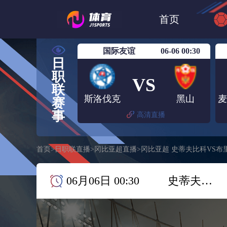
世界杯
日篮
首页
日职联大阪钢巴
国际友谊
06-06 00:30
日
职
VS
联
斯洛伐克
黑山
赛
事
高清直播
首页
>
日职联直播
>
冈比亚超直播
>
冈比亚超 史蒂夫比科VS布
06月06日 00:30
史蒂夫比科