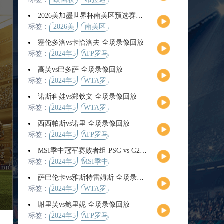
2026美加墨世界杯南美区预选赛第9轮全场集锦
标签：
2026美
南美区
加墨世
预选赛
塞伦多洛vs卡恰洛夫 全场录像回放
界杯
标签：
2024年5
ATP罗马
月13日
大师赛
高芙vs巴多萨 全场录像回放
男单第3
标签：
2024年5
WTA罗
轮
月14日
马公开
诺斯科娃vs郑钦文 全场录像回放
赛女单
标签：
2024年5
WTA罗
第4轮
月12日
马大师
西西帕斯vs诺里 全场录像回放
赛女单
标签：
2024年5
ATP罗马
第3轮
月14日
大师赛
MSI季中冠军赛败者组 PSG vs G2 全场录像回放
男单第3
标签：
2024年5
MSI季中
轮
月12日
冠军赛
萨巴伦卡vs雅斯特雷姆斯 全场录像回放
败者组
标签：
2024年5
WTA罗
月13日
马大师
谢里芙vs鲍里妮 全场录像回放
赛女单
标签：
2024年5
ATP罗马
第3轮