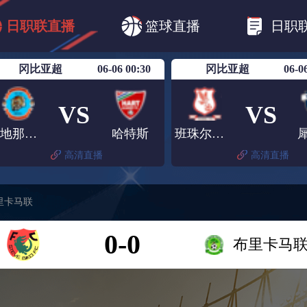
B1
日职乙
日职联
日职联FC东京
日
日职联直播
篮球直播
日职
日职联广岛三箭
日职联横滨水手
日职
冈比亚超
06-06 00:30
冈比亚超
06-0
VS
VS
麦地那联队FC
哈特斯
班珠尔老鹰
高清直播
高清直播
里卡马联
0-0
布里卡马