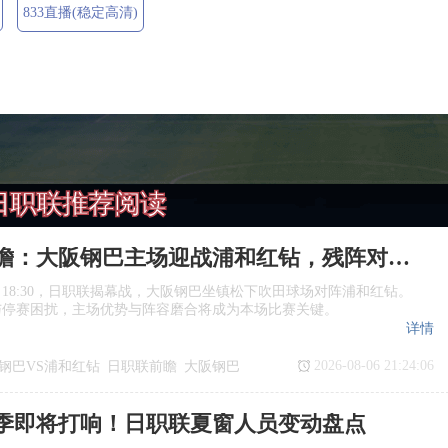
833直播(稳定高清)
日职联推荐阅读
日职联前瞻：大阪钢巴主场迎战浦和红钻，残阵对决看点十足
日18:30，日职联揭幕战，大阪钢巴坐镇松下吹田球场对阵浦和红钻。
与停赛困扰，主场优势与阵容磨合将成为本场比赛关键。
详情
2026-08-06 21:24:06
钢巴VS浦和红钻
日职联前瞻
大阪钢巴
季即将打响！日职联夏窗人员变动盘点