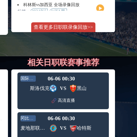
月11日
大师赛
科林斯vs加西亚 全场录像回放
女单第2
标签：
2024年5
WTA罗
轮
月13日
马大师
斯维托丽娜vs萨巴伦卡 全场录像回放
赛女单
查看更多日职联录像回放>>
标签：
2024年5
WTA罗
第3轮
月14日
马公开
纳波利塔诺vs贾里 全场录像回放
赛女单
标签：
2024年5
ATP罗马
第4轮
月14日
大师赛
郑钦文vs诺斯科娃 全场录像回放
男单第3
相关日职联赛事推荐
标签：
2024年5
WTA1000
轮
月11日
罗马大
WTT沙特大满贯女单半决赛 陈梦vs早田希娜 全场录像回放
师赛第3
标签：
2024年5
WTT沙
轮
06-06 00:30
国际友谊
月11日
特大满
蒙泰罗vs凯茨曼诺维奇 全场录像回放
斯洛伐克
VS
黑山
贯女单
标签：
2024年5
ATP罗马
半决赛
月13日
大师赛
高清直播
纳尔迪vs鲁内 全场录像回放
男单第3
标签：
2024年5
ATP罗马
轮
月12日
大师赛
06-06 00:30
冈比亚超
萨卡里vs加里宁娜 全场录像回放
男单第2
标签：
2024年5
WTA罗
轮
麦地那联队FC
VS
哈特斯
月13日
马大师
吉隆vs卢布列夫 全场录像回放