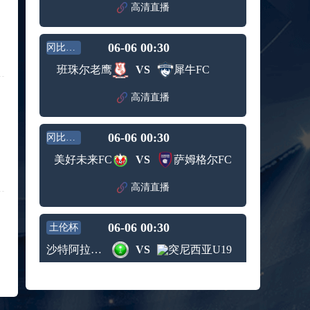
赛女单
高清直播
标签：
2024年5
ATP罗马
第3轮
月12日
大师赛
兹维列夫vs达德尔里 全场录像回放
男单第1
06-06 00:30
冈比亚超
标签：
2024年5
ATP罗马
轮
月13日
大师赛
班珠尔老鹰
VS
犀牛FC
阿纳尔迪vs贾里 全场录像回放
男单第3
标签：
2024年5
ATP罗马
轮
高清直播
月12日
大师赛
高芙vs克里斯蒂安 全场录像回放
男单第2
标签：
2024年5
WTA罗
轮
06-06 00:30
冈比亚超
月12日
马大师
托尔莫vs奥斯塔彭科 全场录像回放
赛女单
美好未来FC
VS
萨姆格尔FC
标签：
2024年5
WTA罗
第3轮
月13日
马大师
斯诺克元老斯诺克世锦赛半决赛 伊戈尔-费格雷多vs德拉戈 全场录像回放
高清直播
赛女单
标签：
2024年5
斯诺克
第3轮
月12日
元老斯
穆纳尔vs诺里 全场录像回放
06-06 00:30
诺克世
土伦杯
标签：
2024年5
ATP罗马
锦赛半
沙特阿拉伯U19
VS
突尼西亚U19
月12日
大师赛
决赛
MSI季中冠军赛胜者组 BLG vs T1 全场录像回放
男单第2
标签：
2024年5
MSI季中
轮
高清直播
月12日
冠军赛
KPL春季赛季后赛败者组决赛 重庆狼队 vs 苏州KSG 全场录像回放
胜者组