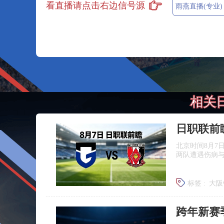
看直播请点击右边信号源
雨燕直播(专业)
相关
北京时间8月7
两队遭遇伤病
标签 :
大阪
浦和红钻
跨年新赛