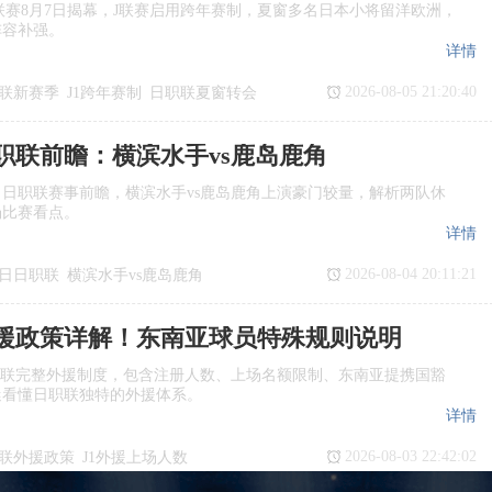
季J1联赛8月7日揭幕，J联赛启用跨年赛制，夏窗多名日本小将留洋欧洲，
阵容补强。
详情
2026-08-05 21:20:40
联新赛季
J1跨年赛制
日职联夏窗转会
日职联前瞻：横滨水手vs鹿岛鹿角
日日职联赛事前瞻，横滨水手vs鹿岛鹿角上演豪门较量，解析两队休
场比赛看点。
详情
2026-08-04 20:11:21
7日日职联
横滨水手vs鹿岛鹿角
瞻
日职联
援政策详解！东南亚球员特殊规则说明
职联完整外援制度，包含注册人数、上场名额限制、东南亚提携国豁
迷看懂日职联独特的外援体系。
详情
2026-08-03 22:42:02
联外援政策
J1外援上场人数
国球员
日职联亚外规则