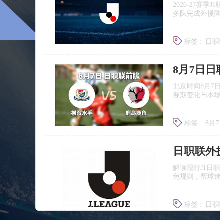
2026‑27赛
多队完成外援
标签 :
日职
广岛三箭
8月7日
北京时间8月7
赛期变化与本
标签 :
8月
日职联前
日职联外
解读现行J1日
免规则，帮球
标签 :
日职
J联赛提携