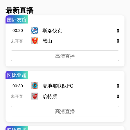
最新直播
国际友谊
斯洛伐克
0
00:30
黑山
0
未开赛
高清直播
冈比亚超
麦地那联队FC
0
00:30
哈特斯
0
未开赛
高清直播