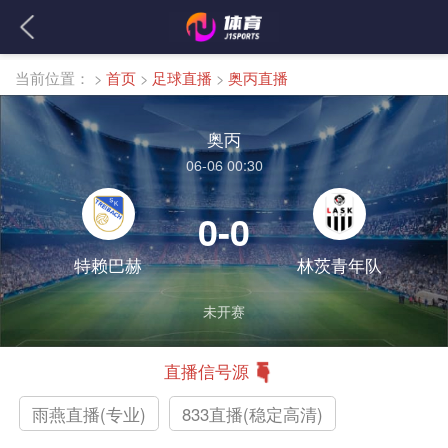
当前位置：
>
首页
>
足球直播
>
奥丙直播
奥丙
06-06 00:30
0-0
特赖巴赫
林茨青年队
未开赛
直播信号源
雨燕直播(专业)
833直播(稳定高清)