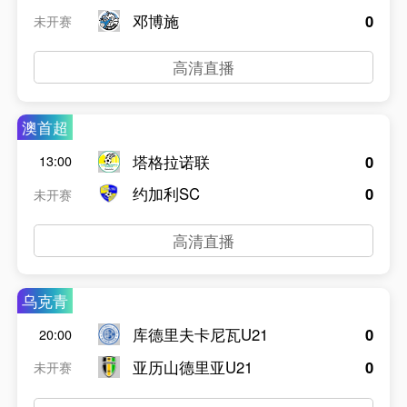
邓博施
0
未开赛
高清直播
澳首超
塔格拉诺联
0
13:00
约加利SC
0
未开赛
高清直播
乌克青
库德里夫卡尼瓦U21
0
20:00
亚历山德里亚U21
0
未开赛