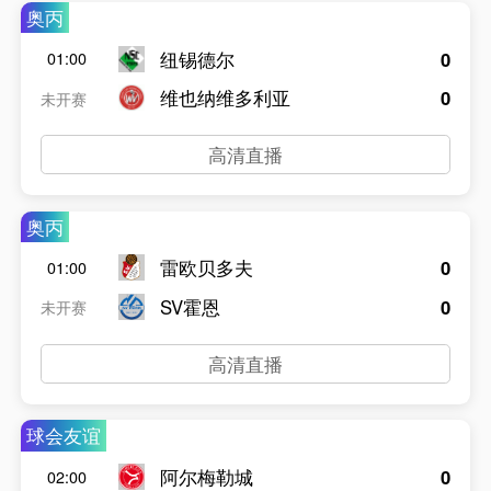
奥丙
纽锡德尔
0
01:00
维也纳维多利亚
0
未开赛
高清直播
奥丙
雷欧贝多夫
0
01:00
SV霍恩
0
未开赛
高清直播
球会友谊
阿尔梅勒城
0
02:00