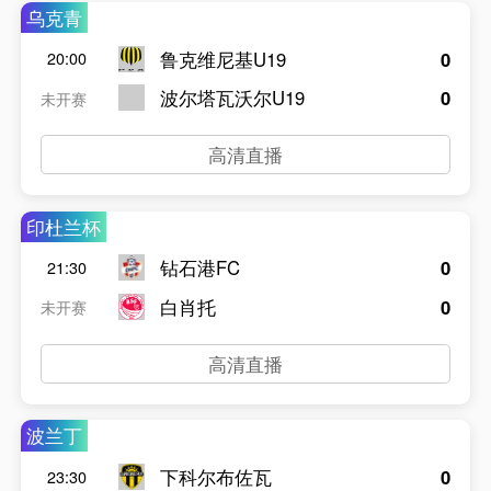
乌克青
鲁克维尼基U19
0
20:00
波尔塔瓦沃尔U19
0
未开赛
高清直播
印杜兰杯
钻石港FC
0
21:30
白肖托
0
未开赛
高清直播
波兰丁
下科尔布佐瓦
0
23:30