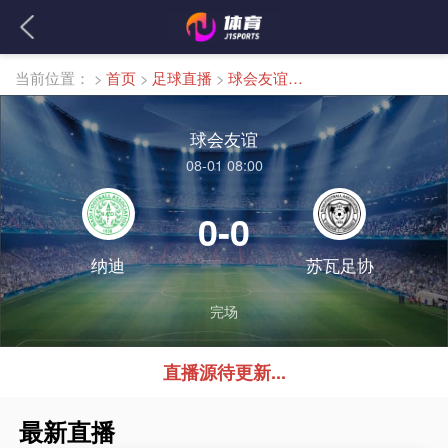
当前位置：
>
首页
>
足球直播
>
球会友谊直播
球会友谊
08-01 08:00
0-0
纳迪
苏瓦足协
完场
直播源待更新...
最新直播