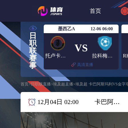
世界杯
日篮
首页
日职联大阪钢巴
墨西乙A
12-06 06:00
日
职
VS
联
托卢卡龙 B
拉科梅特佩克
赛
事
高清直播
首页
>
日职联直播
>
埃及超直播
>
埃及超 卡巴阿斯玛利VS金字
12月04日 02:00
卡巴阿斯玛利