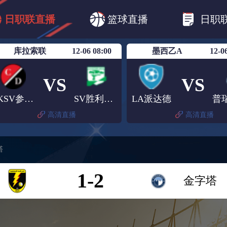
B1
日职乙
日职联
日职联FC东京
日
日职联直播
篮球直播
日职
日职联广岛三箭
日职联横滨水手
日职
库拉索联
12-06 08:00
墨西乙A
12-0
VS
VS
RKSV参东圭
SV胜利男孩
LA派达德
高清直播
高清直播
塔
1-2
金字塔