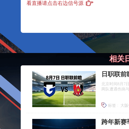
看直播请点击右边信号源
相关
北京时间8月7
两队遭遇伤病
标签 :
大阪
浦和红钻
跨年新赛