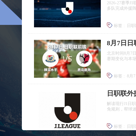
2026‑27赛
多队完成外援
标签 :
日职
广岛三箭
8月7日
北京时间8月7
赛期变化与本
标签 :
8月
日职联前
日职联外
解读现行J1日
免规则，帮球
标签 :
日职
J联赛提携