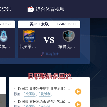
职联川崎前锋
日职联浦和红钻
联资讯
综合体育视频
联鹿岛鹿角
6 09:30
美USL女联
12-07 03:00
VS
普瑞佩查斯
卡罗莱纳攀登女足
布鲁克林城女足
高清直播
日职联录像回放
欧国联-曼维利安绝平 亚美尼亚2-2法罗群岛
标签：
欧国联
曼维利
安
欧国联-布拉迪绝杀 爱尔兰客场2-1逆转芬兰
标签：
欧国联
布拉迪