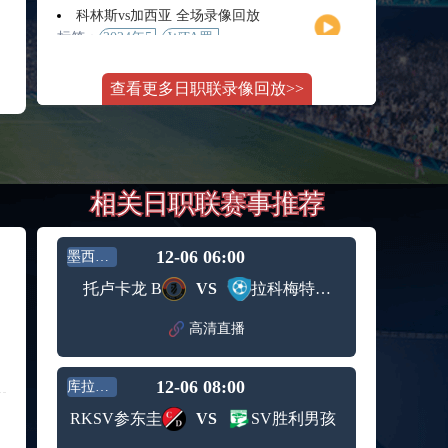
月11日
大师赛
科林斯vs加西亚 全场录像回放
女单第2
标签：
2024年5
WTA罗
轮
月13日
马大师
斯维托丽娜vs萨巴伦卡 全场录像回放
赛女单
查看更多日职联录像回放>>
标签：
2024年5
WTA罗
第3轮
月14日
马公开
纳波利塔诺vs贾里 全场录像回放
赛女单
标签：
2024年5
ATP罗马
第4轮
月14日
大师赛
郑钦文vs诺斯科娃 全场录像回放
男单第3
相关日职联赛事推荐
标签：
2024年5
WTA1000
轮
月11日
罗马大
WTT沙特大满贯女单半决赛 陈梦vs早田希娜 全场录像回放
师赛第3
标签：
2024年5
WTT沙
轮
12-06 06:00
墨西乙A
月11日
特大满
蒙泰罗vs凯茨曼诺维奇 全场录像回放
托卢卡龙 B
VS
拉科梅特佩克
贯女单
标签：
2024年5
ATP罗马
半决赛
月13日
大师赛
高清直播
纳尔迪vs鲁内 全场录像回放
男单第3
标签：
2024年5
ATP罗马
轮
月12日
大师赛
12-06 08:00
库拉索联
萨卡里vs加里宁娜 全场录像回放
男单第2
标签：
2024年5
WTA罗
轮
RKSV参东圭
VS
SV胜利男孩
月13日
马大师
吉隆vs卢布列夫 全场录像回放