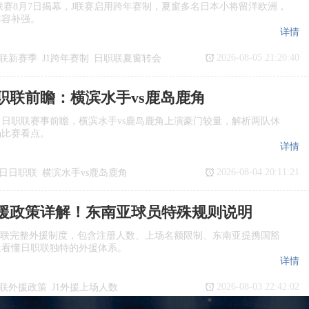
季J1联赛8月7日揭幕，J联赛启用跨年赛制，夏窗多名日本小将留洋欧洲，
阵容补强。
详情
2026-08-05 21:20:40
联新赛季
J1跨年赛制
日职联夏窗转会
日职联前瞻：横滨水手vs鹿岛鹿角
日日职联赛事前瞻，横滨水手vs鹿岛鹿角上演豪门较量，解析两队休
场比赛看点。
详情
2026-08-04 20:11:21
7日日职联
横滨水手vs鹿岛鹿角
瞻
日职联
援政策详解！东南亚球员特殊规则说明
职联完整外援制度，包含注册人数、上场名额限制、东南亚提携国豁
迷看懂日职联独特的外援体系。
详情
2026-08-03 22:42:02
联外援政策
J1外援上场人数
国球员
日职联亚外规则