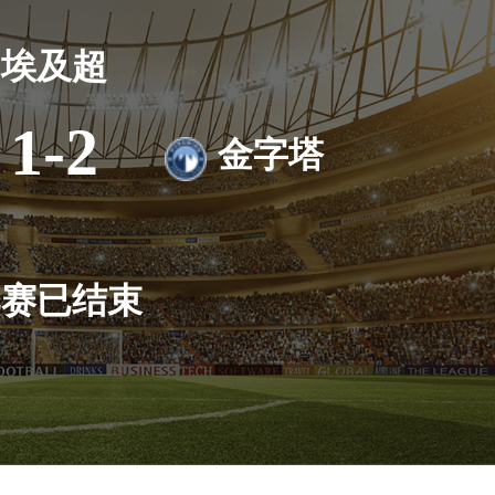
埃及超
1-2
金字塔
比赛已结束