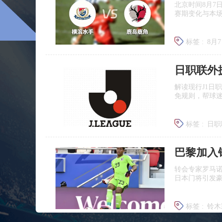
北京时间8月7
赛期变化与本
标签 :
8月
日职联前
日职联外
解读现行J1日
免规则，帮球
标签 :
日职
J联赛提携
巴黎加入
转会专家罗马
日本门将引发
标签 :
铃木
铃木彩艳