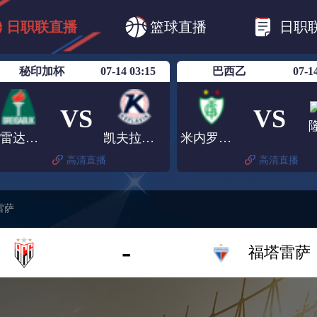
B1
日职乙
日职联
日职联FC东京
日
日职联直播
篮球直播
日职
日职联广岛三箭
日职联横滨水手
日职
秘印加杯
07-14 03:15
巴西乙
07-1
VS
VS
贝雷达比历克
凯夫拉维克
米内罗美洲
高清直播
高清直播
雷萨
-
福塔雷萨