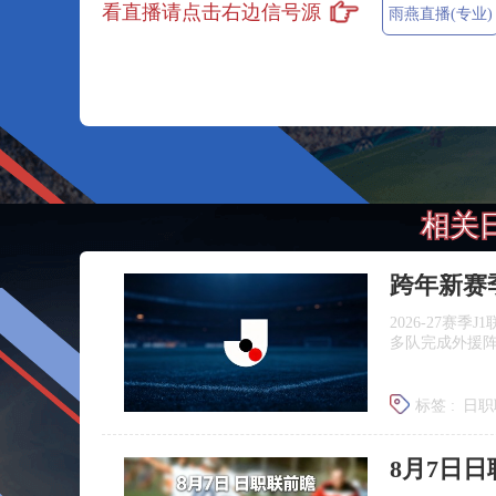
看直播请点击右边信号源
雨燕直播(专业)
相关
跨年新赛
2026‑27赛
多队完成外援
标签 :
日职
广岛三箭
8月7日