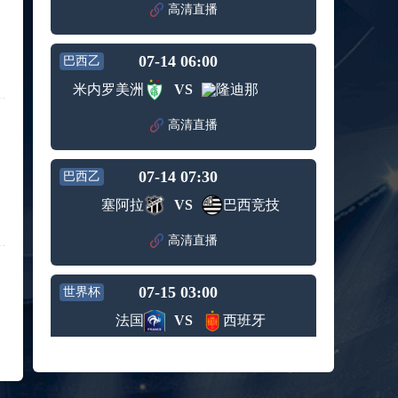
赛女单
高清直播
标签：
2024年5
ATP罗马
第3轮
月12日
大师赛
兹维列夫vs达德尔里 全场录像回放
男单第1
07-14 06:00
巴西乙
标签：
2024年5
ATP罗马
轮
月13日
大师赛
米内罗美洲
VS
隆迪那
阿纳尔迪vs贾里 全场录像回放
男单第3
标签：
2024年5
ATP罗马
轮
高清直播
月12日
大师赛
高芙vs克里斯蒂安 全场录像回放
男单第2
标签：
2024年5
WTA罗
轮
07-14 07:30
巴西乙
月12日
马大师
托尔莫vs奥斯塔彭科 全场录像回放
赛女单
塞阿拉
VS
巴西竞技
标签：
2024年5
WTA罗
第3轮
月13日
马大师
斯诺克元老斯诺克世锦赛半决赛 伊戈尔-费格雷多vs德拉戈 全场录像回放
高清直播
赛女单
标签：
2024年5
斯诺克
第3轮
月12日
元老斯
穆纳尔vs诺里 全场录像回放
07-15 03:00
诺克世
世界杯
标签：
2024年5
ATP罗马
锦赛半
法国
VS
西班牙
月12日
大师赛
决赛
MSI季中冠军赛胜者组 BLG vs T1 全场录像回放
男单第2
标签：
2024年5
MSI季中
轮
高清直播
月12日
冠军赛
KPL春季赛季后赛败者组决赛 重庆狼队 vs 苏州KSG 全场录像回放
胜者组