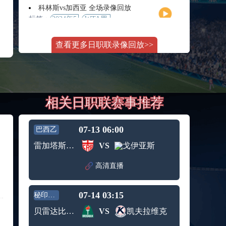
月11日
大师赛
科林斯vs加西亚 全场录像回放
女单第2
标签：
2024年5
WTA罗
轮
月13日
马大师
斯维托丽娜vs萨巴伦卡 全场录像回放
赛女单
查看更多日职联录像回放>>
标签：
2024年5
WTA罗
第3轮
月14日
马公开
纳波利塔诺vs贾里 全场录像回放
赛女单
标签：
2024年5
ATP罗马
第4轮
月14日
大师赛
郑钦文vs诺斯科娃 全场录像回放
男单第3
相关日职联赛事推荐
标签：
2024年5
WTA1000
轮
月11日
罗马大
WTT沙特大满贯女单半决赛 陈梦vs早田希娜 全场录像回放
师赛第3
标签：
2024年5
WTT沙
轮
07-13 06:00
巴西乙
月11日
特大满
蒙泰罗vs凯茨曼诺维奇 全场录像回放
雷加塔斯巴西
VS
戈伊亚斯
贯女单
标签：
2024年5
ATP罗马
半决赛
月13日
大师赛
高清直播
纳尔迪vs鲁内 全场录像回放
男单第3
标签：
2024年5
ATP罗马
轮
月12日
大师赛
07-14 03:15
秘印加杯
萨卡里vs加里宁娜 全场录像回放
男单第2
标签：
2024年5
WTA罗
轮
贝雷达比历克
VS
凯夫拉维克
月13日
马大师
吉隆vs卢布列夫 全场录像回放