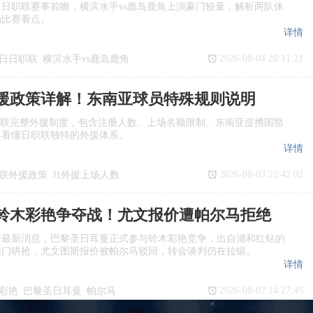
日日职联赛事前瞻，横滨水手vs鹿岛鹿角上演豪门较量，解析两队休
场比赛看点。
详情
2026-08-04 20:11:21
7日日职联
横滨水手vs鹿岛鹿角
瞻
日职联
援政策详解！东南亚球员特殊规则说明
职联完整外援制度，包含注册人数、上场名额限制、东南亚提携国豁
迷看懂日职联独特的外援体系。
详情
2026-08-03 22:42:02
联外援政策
J1外援上场人数
国球员
日职联亚外规则
铃木彩艳争夺战！尤文报价遭帕尔马拒绝
诺最新消息，巴黎圣日耳曼正式参与铃木彩艳竞争，出自浦和红钻的
豪门哄抢，尤文图斯报价被帕尔马驳回，转会谈判仍在拉锯。
详情
2026-08-02 14:27:45
彩艳
巴黎圣日耳曼
帕尔马
转会