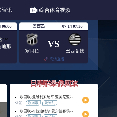
职联川崎前锋
日职联浦和红钻
联资讯
综合体育视频
联鹿岛鹿角
4 06:00
巴西乙
07-14 07:30
VS
隆迪那
塞阿拉
巴西竞技
高清直播
日职联录像回放
欧国联-曼维利安绝平 亚美尼亚2-2法罗群岛
标签：
欧国联
曼维利
安
欧国联-布拉迪绝杀 爱尔兰客场2-1逆转芬兰
标签：
欧国联
布拉迪