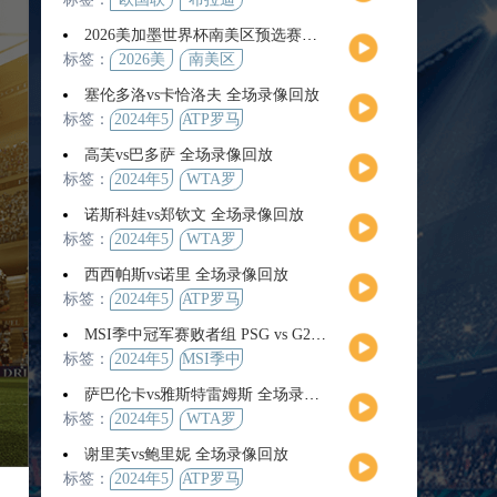
2026美加墨世界杯南美区预选赛第9轮全场集锦
标签：
2026美
南美区
加墨世
预选赛
塞伦多洛vs卡恰洛夫 全场录像回放
界杯
标签：
2024年5
ATP罗马
月13日
大师赛
高芙vs巴多萨 全场录像回放
男单第3
标签：
2024年5
WTA罗
轮
月14日
马公开
诺斯科娃vs郑钦文 全场录像回放
赛女单
标签：
2024年5
WTA罗
第4轮
月12日
马大师
西西帕斯vs诺里 全场录像回放
赛女单
标签：
2024年5
ATP罗马
第3轮
月14日
大师赛
MSI季中冠军赛败者组 PSG vs G2 全场录像回放
男单第3
标签：
2024年5
MSI季中
轮
月12日
冠军赛
萨巴伦卡vs雅斯特雷姆斯 全场录像回放
败者组
标签：
2024年5
WTA罗
月13日
马大师
谢里芙vs鲍里妮 全场录像回放
赛女单
标签：
2024年5
ATP罗马
第3轮