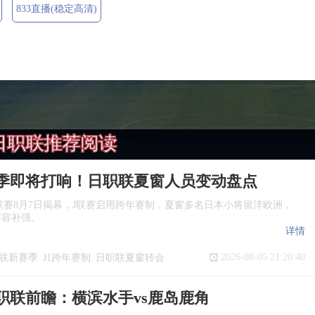
833直播(稳定高清)
日职联推荐阅读
季即将打响！日职联夏窗人员变动盘点
季J1联赛8月7日揭幕，J联赛启用跨年赛制，夏窗多名日本小将留洋欧洲，
阵容补强。
详情
2026-08-05 21:20:40
联新赛季
J1跨年赛制
日职联夏窗转会
日职联前瞻：横滨水手vs鹿岛鹿角