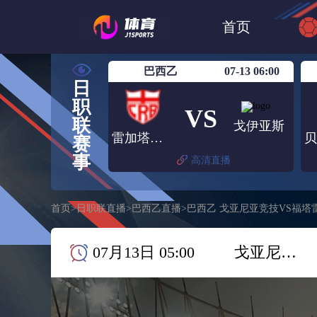
世界杯
日篮
首页
日职联大阪钢巴
巴西乙
07-13 06:00
日
职
VS
联
戈伊亚斯
雷加塔斯巴西
赛
事
高清直播
首页
>
日职联直播
>
巴西乙直播
>
巴西乙 戈亚尼亚竞技VS福塔
07月13日 05:00
戈亚尼亚竞技