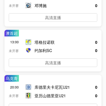
邓博施
0
未开赛
高清直播
澳首超
塔格拉诺联
0
13:00
约加利SC
0
未开赛
高清直播
乌克青
库德里夫卡尼瓦U21
0
20:00
亚历山德里亚U21
0
未开赛