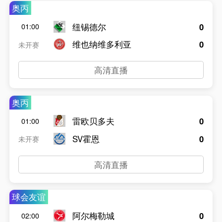
奥丙
纽锡德尔
0
01:00
维也纳维多利亚
0
未开赛
高清直播
奥丙
雷欧贝多夫
0
01:00
SV霍恩
0
未开赛
高清直播
球会友谊
阿尔梅勒城
0
02:00