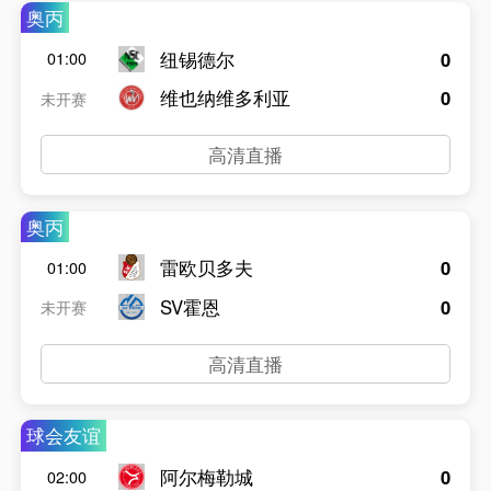
奥丙
纽锡德尔
0
01:00
维也纳维多利亚
0
未开赛
高清直播
奥丙
雷欧贝多夫
0
01:00
SV霍恩
0
未开赛
高清直播
球会友谊
阿尔梅勒城
0
02:00