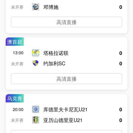
邓博施
0
未开赛
高清直播
澳首超
塔格拉诺联
0
13:00
约加利SC
0
未开赛
高清直播
乌克青
库德里夫卡尼瓦U21
0
20:00
亚历山德里亚U21
0
未开赛