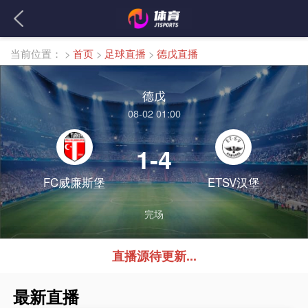
当前位置：
>
首页
>
足球直播
>
德戊直播
德戊
08-02 01:00
1-4
FC威廉斯堡
ETSV汉堡
完场
直播源待更新...
最新直播