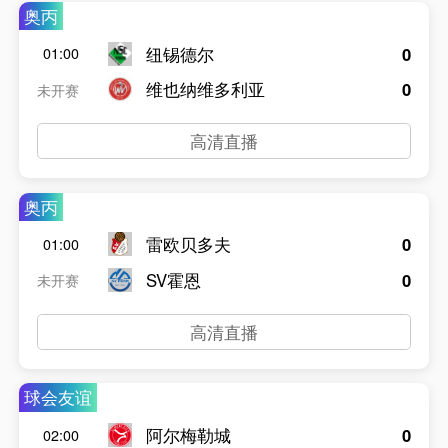
奥丙
纽锡德尔
0
01:00
维也纳维多利亚
0
未开赛
高清直播
奥丙
雷欧贝多夫
0
01:00
SV霍恩
0
未开赛
高清直播
球会友谊
阿尔梅勒城
0
02:00