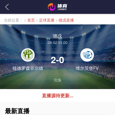
当前位置：
>
首页
>
足球直播
>
德戊直播
德戊
08-02 01:00
2-0
纽德罗森菲尔德
维尔茨堡FV
完场
直播源待更新...
最新直播