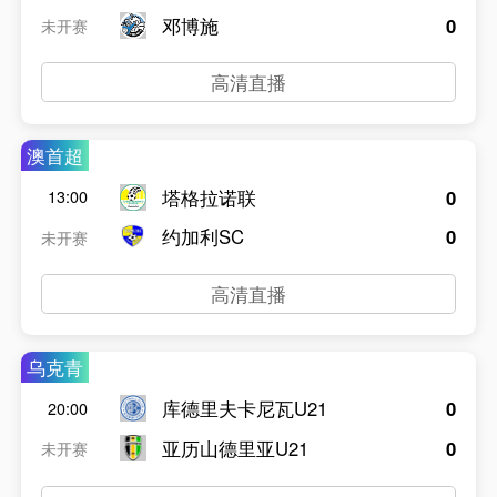
邓博施
0
未开赛
高清直播
澳首超
塔格拉诺联
0
13:00
约加利SC
0
未开赛
高清直播
乌克青
库德里夫卡尼瓦U21
0
20:00
亚历山德里亚U21
0
未开赛