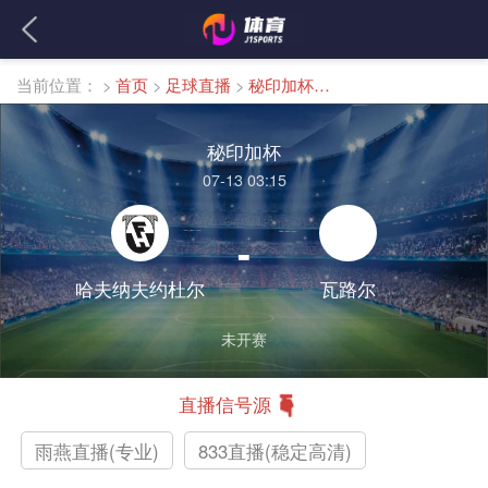
当前位置：
>
首页
>
足球直播
>
秘印加杯直播
秘印加杯
07-13 03:15
-
哈夫纳夫约杜尔
瓦路尔
未开赛
直播信号源
雨燕直播(专业)
833直播(稳定高清)