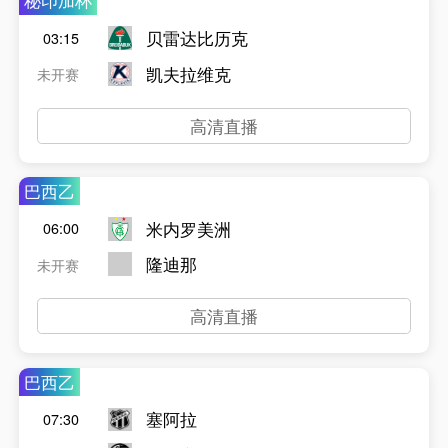
秘印加杯
贝雷达比历克
03:15
凯夫拉维克
未开赛
高清直播
巴西乙
米内罗美洲
06:00
隆迪那
未开赛
高清直播
巴西乙
塞阿拉
07:30