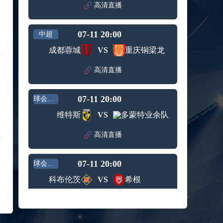
赛女单
高清直播
标签：
2024年5
ATP罗马
第3轮
月12日
大师赛
兹维列夫vs达德尔里 全场录像回放
男单第1
07-11 20:00
中超
标签：
2024年5
ATP罗马
轮
月13日
大师赛
成都蓉城
VS
重庆铜梁龙
阿纳尔迪vs贾里 全场录像回放
男单第3
标签：
2024年5
ATP罗马
轮
高清直播
月12日
大师赛
高芙vs克里斯蒂安 全场录像回放
男单第2
标签：
2024年5
WTA罗
轮
07-11 20:00
球会友谊
月12日
马大师
托尔莫vs奥斯塔彭科 全场录像回放
赛女单
维特斯
VS
多蒙特业余队
标签：
2024年5
WTA罗
第3轮
月13日
马大师
斯诺克元老斯诺克世锦赛半决赛 伊戈尔-费格雷多vs德拉戈 全场录像回放
高清直播
赛女单
标签：
2024年5
斯诺克
第3轮
月12日
元老斯
穆纳尔vs诺里 全场录像回放
07-11 20:00
诺克世
球会友谊
标签：
2024年5
ATP罗马
锦赛半
科布伦茨
VS
希根
月12日
大师赛
决赛
MSI季中冠军赛胜者组 BLG vs T1 全场录像回放
男单第2
标签：
2024年5
MSI季中
轮
高清直播
月12日
冠军赛
KPL春季赛季后赛败者组决赛 重庆狼队 vs 苏州KSG 全场录像回放
胜者组