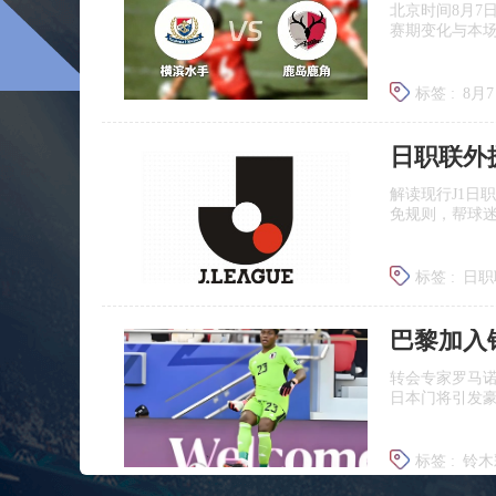
北京时间8月7
赛期变化与本
标签 :
8月
日职联前
日职联外
解读现行J1日
免规则，帮球
标签 :
日职
J联赛提携
巴黎加入
转会专家罗马
日本门将引发
标签 :
铃木
铃木彩艳