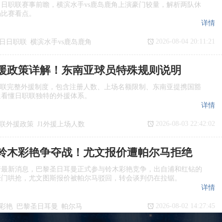
日日职联赛事前瞻，横滨水手vs鹿岛鹿角上演豪门较量，解析两队休
场比赛看点。
详情
2026-08-04 20:11:21
7日日职联
横滨水手vs鹿岛鹿角
瞻
日职联
援政策详解！东南亚球员特殊规则说明
职联完整外援制度，包含注册人数、上场名额限制、东南亚提携国豁
迷看懂日职联独特的外援体系。
详情
2026-08-03 22:42:02
联外援政策
J1外援上场人数
国球员
日职联亚外规则
铃木彩艳争夺战！尤文报价遭帕尔马拒绝
诺最新消息，巴黎圣日耳曼正式参与铃木彩艳竞争，出自浦和红钻的
豪门哄抢，尤文图斯报价被帕尔马驳回，转会谈判仍在拉锯。
详情
2026-08-02 14:27:45
彩艳
巴黎圣日耳曼
帕尔马
转会