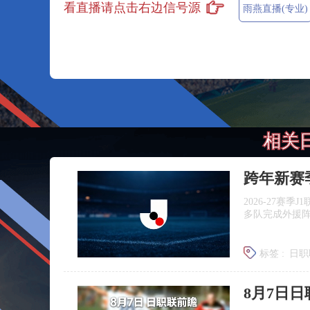
看直播请点击右边信号源
雨燕直播(专业)
相关
跨年新赛
2026‑27赛
多队完成外援
标签 :
日职
广岛三箭
8月7日