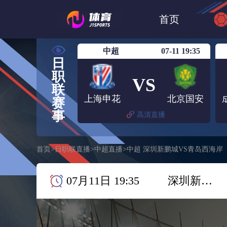
世界杯
日篮
首页
日职联大阪钢巴
中超
07-11 19:35
日
职
VS
联
上海申花
北京国安
赛
事
高清直播
首页
>
日职联直播
>
中超直播
>
中超 深圳新鹏城VS青岛西海岸
07月11日 19:35
深圳新鹏城