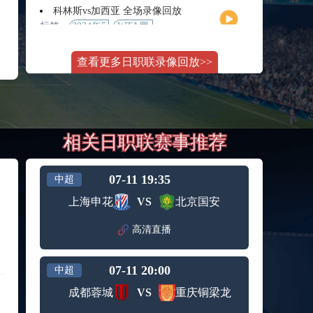
月11日
大师赛
科林斯vs加西亚 全场录像回放
女单第2
标签：
2024年5
WTA罗
轮
月13日
马大师
斯维托丽娜vs萨巴伦卡 全场录像回放
赛女单
查看更多日职联录像回放>>
标签：
2024年5
WTA罗
第3轮
月14日
马公开
纳波利塔诺vs贾里 全场录像回放
赛女单
标签：
2024年5
ATP罗马
第4轮
月14日
大师赛
郑钦文vs诺斯科娃 全场录像回放
男单第3
相关日职联赛事推荐
标签：
2024年5
WTA1000
轮
月11日
罗马大
WTT沙特大满贯女单半决赛 陈梦vs早田希娜 全场录像回放
师赛第3
标签：
2024年5
WTT沙
轮
07-11 19:35
中超
月11日
特大满
蒙泰罗vs凯茨曼诺维奇 全场录像回放
上海申花
VS
北京国安
贯女单
标签：
2024年5
ATP罗马
半决赛
月13日
大师赛
高清直播
纳尔迪vs鲁内 全场录像回放
男单第3
标签：
2024年5
ATP罗马
轮
月12日
大师赛
07-11 20:00
中超
萨卡里vs加里宁娜 全场录像回放
男单第2
标签：
2024年5
WTA罗
轮
成都蓉城
VS
重庆铜梁龙
月13日
马大师
吉隆vs卢布列夫 全场录像回放