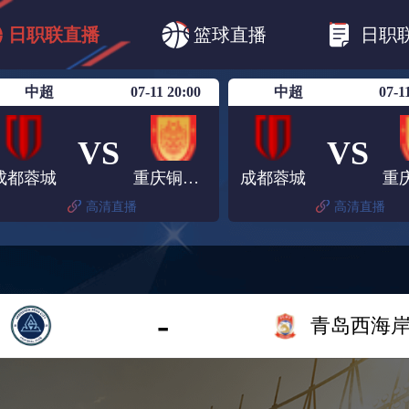
B1
日职乙
日职联
日职联FC东京
日
日职联直播
篮球直播
日职
日职联广岛三箭
日职联横滨水手
日职
中超
07-11 20:00
中超
07-1
VS
VS
成都蓉城
重庆铜梁龙
成都蓉城
高清直播
高清直播
-
青岛西海