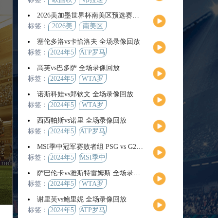
2026美加墨世界杯南美区预选赛第9轮全场集锦
标签：
2026美
南美区
加墨世
预选赛
塞伦多洛vs卡恰洛夫 全场录像回放
界杯
标签：
2024年5
ATP罗马
月13日
大师赛
高芙vs巴多萨 全场录像回放
男单第3
标签：
2024年5
WTA罗
轮
月14日
马公开
诺斯科娃vs郑钦文 全场录像回放
赛女单
标签：
2024年5
WTA罗
第4轮
月12日
马大师
西西帕斯vs诺里 全场录像回放
赛女单
标签：
2024年5
ATP罗马
第3轮
月14日
大师赛
MSI季中冠军赛败者组 PSG vs G2 全场录像回放
男单第3
标签：
2024年5
MSI季中
轮
月12日
冠军赛
萨巴伦卡vs雅斯特雷姆斯 全场录像回放
败者组
标签：
2024年5
WTA罗
月13日
马大师
谢里芙vs鲍里妮 全场录像回放
赛女单
标签：
2024年5
ATP罗马
第3轮