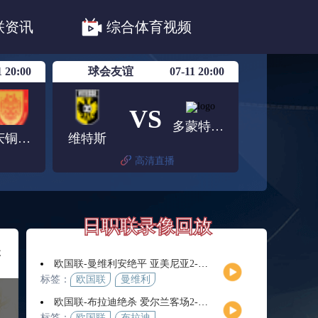
职联川崎前锋
日职联浦和红钻
联资讯
综合体育视频
联鹿岛鹿角
1 20:00
球会友谊
07-11 20:00
VS
多蒙特业余队
重庆铜梁龙
维特斯
高清直播
日职联录像回放
岸
欧国联-曼维利安绝平 亚美尼亚2-2法罗群岛
标签：
欧国联
曼维利
安
欧国联-布拉迪绝杀 爱尔兰客场2-1逆转芬兰
标签：
欧国联
布拉迪