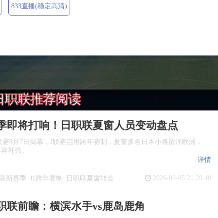
833直播(稳定高清)
日职联推荐阅读
季即将打响！日职联夏窗人员变动盘点
季J1联赛8月7日揭幕，J联赛启用跨年赛制，夏窗多名日本小将留洋欧洲，
阵容补强。
详情
2026-08-05 21:20:40
联新赛季
J1跨年赛制
日职联夏窗转会
日职联前瞻：横滨水手vs鹿岛鹿角