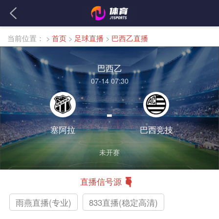
当前位置：
>
首页
>
足球直播
>
巴西乙直播
巴西乙
07-14 07:30
-
塞阿拉
巴西竞技
未开赛
直播信号源
雨燕直播(专业)
833直播(稳定高清)