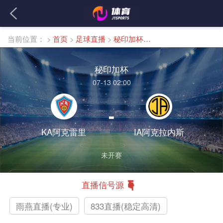
当前位置：
>
首页
>
足球直播
>
秘印加杯直播
秘印加杯
07-13 02:00
-
KA阿克雷里
IA阿克拉内斯
未开赛
直播信号源
雨燕直播(专业)
833直播(稳定高清)