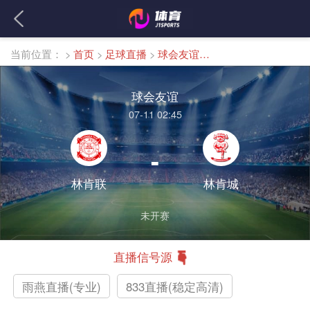
当前位置：
>
首页
>
足球直播
>
球会友谊直播
球会友谊
07-11 02:45
-
林肯联
林肯城
未开赛
直播信号源
雨燕直播(专业)
833直播(稳定高清)