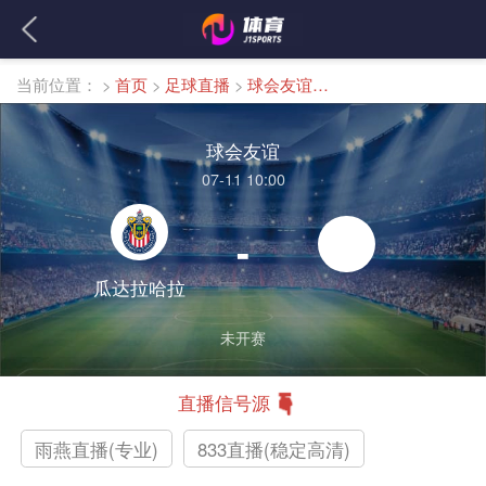
当前位置：
>
首页
>
足球直播
>
球会友谊直播
球会友谊
07-11 10:00
-
瓜达拉哈拉
未开赛
直播信号源
雨燕直播(专业)
833直播(稳定高清)